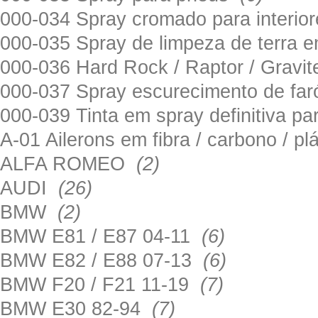
000-034 Spray cromado para interi
000-035 Spray de limpeza de terra em
000-036 Hard Rock / Raptor / Gravi
000-037 Spray escurecimento de fa
000-039 Tinta em spray definitiva pa
A-01 Ailerons em fibra / carbono / p
ALFA ROMEO
(2)
AUDI
(26)
BMW
(2)
BMW E81 / E87 04-11
(6)
BMW E82 / E88 07-13
(6)
BMW F20 / F21 11-19
(7)
BMW E30 82-94
(7)