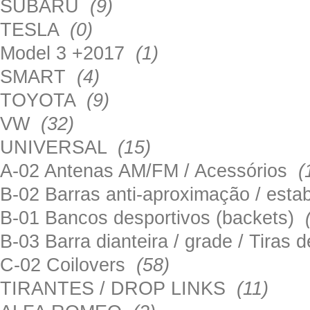
SUBARU
(9)
TESLA
(0)
Model 3 +2017
(1)
SMART
(4)
TOYOTA
(9)
VW
(32)
UNIVERSAL
(15)
A-02 Antenas AM/FM / Acessórios
(
B-02 Barras anti-aproximação / esta
B-01 Bancos desportivos (backets)
B-03 Barra dianteira / grade / Tira
C-02 Coilovers
(58)
TIRANTES / DROP LINKS
(11)