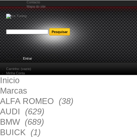
Contacto
Mapa do site
Bem-vindo
Entrar
Carrinho:
(vazio)
Minha Conta
Inicio
Marcas
ALFA ROMEO
(38)
AUDI
(629)
BMW
(689)
BUICK
(1)