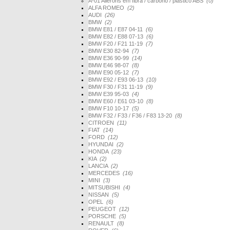
A-01 Ailerons em fibra / carbono / plástico ABS
(0)
ALFA ROMEO
(2)
AUDI
(26)
BMW
(2)
BMW E81 / E87 04-11
(6)
BMW E82 / E88 07-13
(6)
BMW F20 / F21 11-19
(7)
BMW E30 82-94
(7)
BMW E36 90-99
(14)
BMW E46 98-07
(8)
BMW E90 05-12
(7)
BMW E92 / E93 06-13
(10)
BMW F30 / F31 11-19
(9)
BMW E39 95-03
(4)
BMW E60 / E61 03-10
(8)
BMW F10 10-17
(5)
BMW F32 / F33 / F36 / F83 13-20
(8)
CITROEN
(11)
FIAT
(14)
FORD
(12)
HYUNDAI
(2)
HONDA
(23)
KIA
(2)
LANCIA
(2)
MERCEDES
(16)
MINI
(3)
MITSUBISHI
(4)
NISSAN
(5)
OPEL
(6)
PEUGEOT
(12)
PORSCHE
(5)
RENAULT
(8)