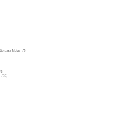
são para Molas
(9)
29)
a
(29)