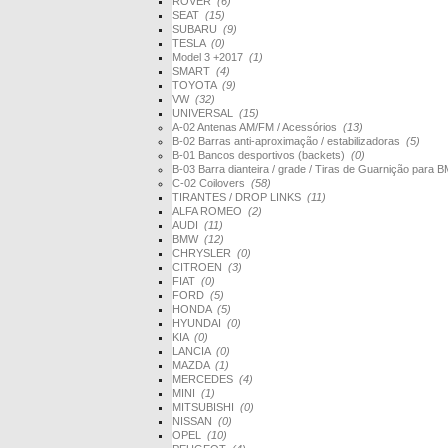
ROVER
(6)
SEAT
(15)
SUBARU
(9)
TESLA
(0)
Model 3 +2017
(1)
SMART
(4)
TOYOTA
(9)
VW
(32)
UNIVERSAL
(15)
A-02 Antenas AM/FM / Acessórios
(13)
B-02 Barras anti-aproximação / estabilizadoras
(5)
B-01 Bancos desportivos (backets)
(0)
B-03 Barra dianteira / grade / Tiras de Guarnição par
C-02 Coilovers
(58)
TIRANTES / DROP LINKS
(11)
ALFA ROMEO
(2)
AUDI
(11)
BMW
(12)
CHRYSLER
(0)
CITROEN
(3)
FIAT
(0)
FORD
(5)
HONDA
(5)
HYUNDAI
(0)
KIA
(0)
LANCIA
(0)
MAZDA
(1)
MERCEDES
(4)
MINI
(1)
MITSUBISHI
(0)
NISSAN
(0)
OPEL
(10)