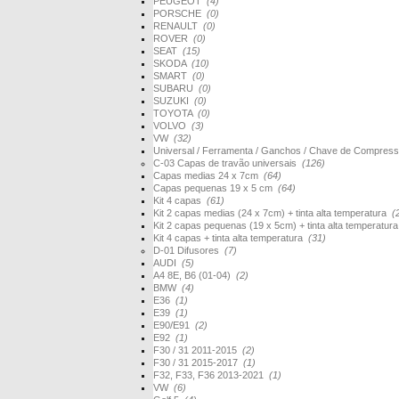
PEUGEOT
(4)
PORSCHE
(0)
RENAULT
(0)
ROVER
(0)
SEAT
(15)
SKODA
(10)
SMART
(0)
SUBARU
(0)
SUZUKI
(0)
TOYOTA
(0)
VOLVO
(3)
VW
(32)
Universal / Ferramenta / Ganchos / Chave de Compres
C-03 Capas de travão universais
(126)
Capas medias 24 x 7cm
(64)
Capas pequenas 19 x 5 cm
(64)
Kit 4 capas
(61)
Kit 2 capas medias (24 x 7cm) + tinta alta temperatura
(
Kit 2 capas pequenas (19 x 5cm) + tinta alta temperatur
Kit 4 capas + tinta alta temperatura
(31)
D-01 Difusores
(7)
AUDI
(5)
A4 8E, B6 (01-04)
(2)
BMW
(4)
E36
(1)
E39
(1)
E90/E91
(2)
E92
(1)
F30 / 31 2011-2015
(2)
F30 / 31 2015-2017
(1)
F32, F33, F36 2013-2021
(1)
VW
(6)