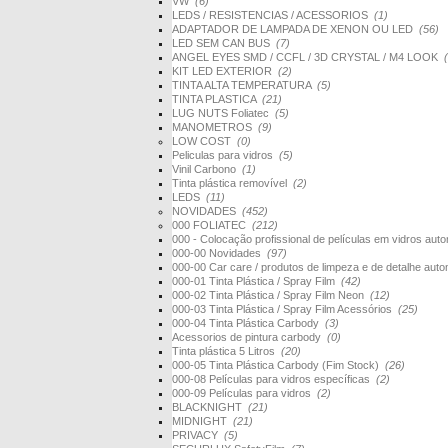
VW
(6)
LEDS / RESISTENCIAS / ACESSORIOS
(1)
ADAPTADOR DE LAMPADA DE XENON OU LED
(56)
LED SEM CAN BUS
(7)
ANGEL EYES SMD / CCFL / 3D CRYSTAL / M4 LOOK
KIT LED EXTERIOR
(2)
TINTA ALTA TEMPERATURA
(5)
TINTA PLASTICA
(21)
LUG NUTS Foliatec
(5)
MANOMETROS
(9)
LOW COST
(0)
Peliculas para vidros
(5)
Vinil Carbono
(1)
Tinta plástica removível
(2)
LEDS
(11)
NOVIDADES
(452)
000 FOLIATEC
(212)
000 - Colocação profissional de películas em vidros au
000-00 Novidades
(97)
000-00 Car care / produtos de limpeza e de detalhe au
000-01 Tinta Plástica / Spray Film
(42)
000-02 Tinta Plástica / Spray Film Neon
(12)
000-03 Tinta Plástica / Spray Film Acessórios
(25)
000-04 Tinta Plástica Carbody
(3)
Acessorios de pintura carbody
(0)
Tinta plástica 5 Litros
(20)
000-05 Tinta Plástica Carbody (Fim Stock)
(26)
000-08 Películas para vidros específicas
(2)
000-09 Películas para vidros
(2)
BLACKNIGHT
(21)
MIDNIGHT
(21)
PRIVACY
(5)