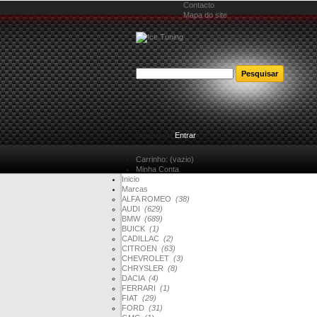
Contacto
Mapa do site
Bem-vindo
Entrar
Carrinho:
(vazio)
Minha Conta
Inicio
Marcas
ALFA ROMEO
(38)
AUDI
(629)
BMW
(689)
BUICK
(1)
CADILLAC
(2)
CITROEN
(63)
CHEVROLET
(3)
CHRYSLER
(8)
DACIA
(4)
FERRARI
(1)
FIAT
(29)
FORD
(31)