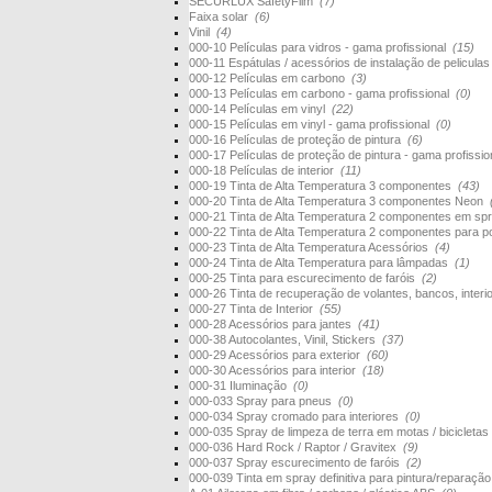
SECURLUX SafetyFilm
(7)
Faixa solar
(6)
Vinil
(4)
000-10 Películas para vidros - gama profissional
(15)
000-11 Espátulas / acessórios de instalação de pelicula
000-12 Películas em carbono
(3)
000-13 Películas em carbono - gama profissional
(0)
000-14 Películas em vinyl
(22)
000-15 Películas em vinyl - gama profissional
(0)
000-16 Películas de proteção de pintura
(6)
000-17 Películas de proteção de pintura - gama profissi
000-18 Películas de interior
(11)
000-19 Tinta de Alta Temperatura 3 componentes
(43)
000-20 Tinta de Alta Temperatura 3 componentes Neon
000-21 Tinta de Alta Temperatura 2 componentes em s
000-22 Tinta de Alta Temperatura 2 componentes para 
000-23 Tinta de Alta Temperatura Acessórios
(4)
000-24 Tinta de Alta Temperatura para lâmpadas
(1)
000-25 Tinta para escurecimento de faróis
(2)
000-26 Tinta de recuperação de volantes, bancos, interi
000-27 Tinta de Interior
(55)
000-28 Acessórios para jantes
(41)
000-38 Autocolantes, Vinil, Stickers
(37)
000-29 Acessórios para exterior
(60)
000-30 Acessórios para interior
(18)
000-31 Iluminação
(0)
000-033 Spray para pneus
(0)
000-034 Spray cromado para interiores
(0)
000-035 Spray de limpeza de terra em motas / bicicletas
000-036 Hard Rock / Raptor / Gravitex
(9)
000-037 Spray escurecimento de faróis
(2)
000-039 Tinta em spray definitiva para pintura/reparaçã