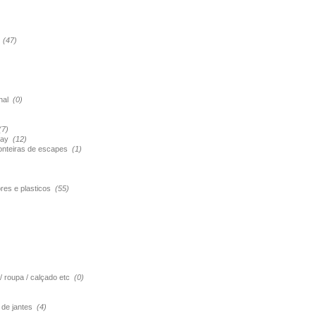
s
(47)
onal
(0)
(7)
pray
(12)
ponteiras de escapes
(1)
ores e plasticos
(55)
 / roupa / calçado etc
(0)
o de jantes
(4)