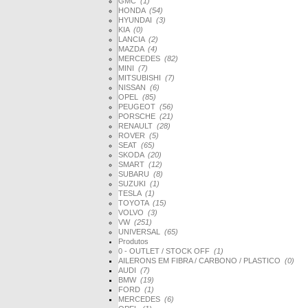
GMC
(1)
HONDA
(54)
HYUNDAI
(3)
KIA
(0)
LANCIA
(2)
MAZDA
(4)
MERCEDES
(82)
MINI
(7)
MITSUBISHI
(7)
NISSAN
(6)
OPEL
(85)
PEUGEOT
(56)
PORSCHE
(21)
RENAULT
(28)
ROVER
(5)
SEAT
(65)
SKODA
(20)
SMART
(12)
SUBARU
(8)
SUZUKI
(1)
TESLA
(1)
TOYOTA
(15)
VOLVO
(3)
VW
(251)
UNIVERSAL
(65)
Produtos
0 - OUTLET / STOCK OFF
(1)
AILERONS EM FIBRA / CARBONO / PLASTICO
(0)
AUDI
(7)
BMW
(19)
FORD
(1)
MERCEDES
(6)