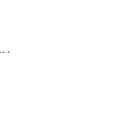
a BMW
(4)