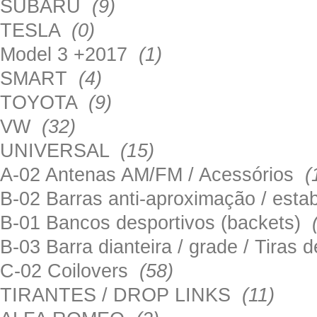
SUBARU
(9)
TESLA
(0)
Model 3 +2017
(1)
SMART
(4)
TOYOTA
(9)
VW
(32)
UNIVERSAL
(15)
A-02 Antenas AM/FM / Acessórios
(
B-02 Barras anti-aproximação / esta
B-01 Bancos desportivos (backets)
B-03 Barra dianteira / grade / Tira
C-02 Coilovers
(58)
TIRANTES / DROP LINKS
(11)