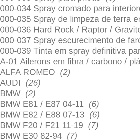
000-034 Spray cromado para interi
000-035 Spray de limpeza de terra em
000-036 Hard Rock / Raptor / Gravi
000-037 Spray escurecimento de fa
000-039 Tinta em spray definitiva pa
A-01 Ailerons em fibra / carbono / p
ALFA ROMEO
(2)
AUDI
(26)
BMW
(2)
BMW E81 / E87 04-11
(6)
BMW E82 / E88 07-13
(6)
BMW F20 / F21 11-19
(7)
BMW E30 82-94
(7)