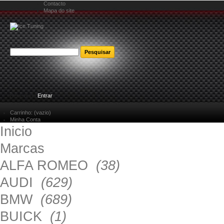
Contacto
Mapa do site
Bem-vindo
Entrar
Carrinho:
(vazio)
Minha Conta
Inicio
Marcas
ALFA ROMEO
(38)
AUDI
(629)
BMW
(689)
BUICK
(1)