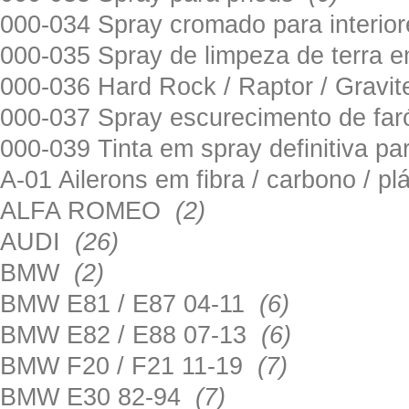
000-034 Spray cromado para interi
000-035 Spray de limpeza de terra em
000-036 Hard Rock / Raptor / Gravi
000-037 Spray escurecimento de fa
000-039 Tinta em spray definitiva pa
A-01 Ailerons em fibra / carbono / p
ALFA ROMEO
(2)
AUDI
(26)
BMW
(2)
BMW E81 / E87 04-11
(6)
BMW E82 / E88 07-13
(6)
BMW F20 / F21 11-19
(7)
BMW E30 82-94
(7)