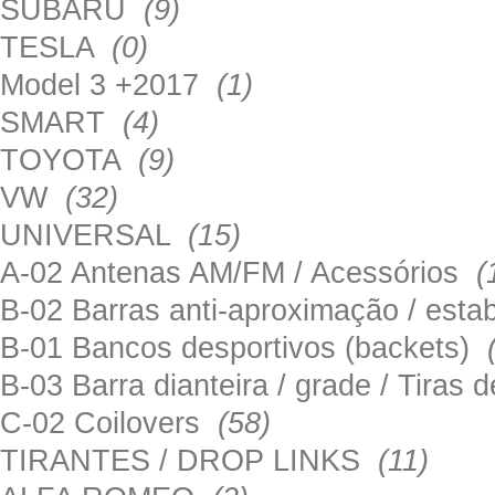
SUBARU
(9)
TESLA
(0)
Model 3 +2017
(1)
SMART
(4)
TOYOTA
(9)
VW
(32)
UNIVERSAL
(15)
A-02 Antenas AM/FM / Acessórios
(
B-02 Barras anti-aproximação / esta
B-01 Bancos desportivos (backets)
B-03 Barra dianteira / grade / Tira
C-02 Coilovers
(58)
TIRANTES / DROP LINKS
(11)