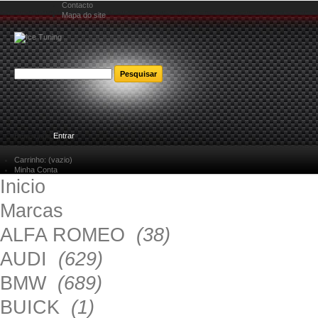
Contacto
Mapa do site
Bem-vindo
Entrar
Carrinho:
(vazio)
Minha Conta
Inicio
Marcas
ALFA ROMEO
(38)
AUDI
(629)
BMW
(689)
BUICK
(1)