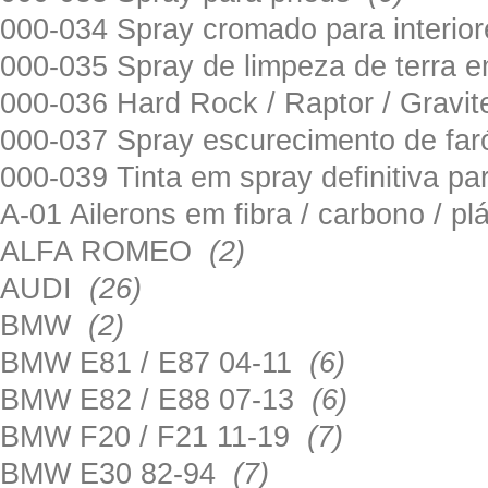
000-034 Spray cromado para interi
000-035 Spray de limpeza de terra em
000-036 Hard Rock / Raptor / Gravi
000-037 Spray escurecimento de fa
000-039 Tinta em spray definitiva pa
A-01 Ailerons em fibra / carbono / p
ALFA ROMEO
(2)
AUDI
(26)
BMW
(2)
BMW E81 / E87 04-11
(6)
BMW E82 / E88 07-13
(6)
BMW F20 / F21 11-19
(7)
BMW E30 82-94
(7)