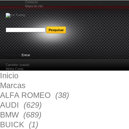
Contacto
Mapa do site
Bem-vindo
Entrar
Carrinho:
(vazio)
Minha Conta
Inicio
Marcas
ALFA ROMEO
(38)
AUDI
(629)
BMW
(689)
BUICK
(1)