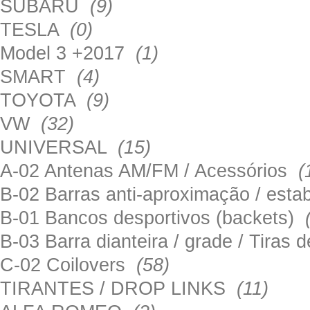
SUBARU
(9)
TESLA
(0)
Model 3 +2017
(1)
SMART
(4)
TOYOTA
(9)
VW
(32)
UNIVERSAL
(15)
A-02 Antenas AM/FM / Acessórios
(
B-02 Barras anti-aproximação / esta
B-01 Bancos desportivos (backets)
B-03 Barra dianteira / grade / Tira
C-02 Coilovers
(58)
TIRANTES / DROP LINKS
(11)