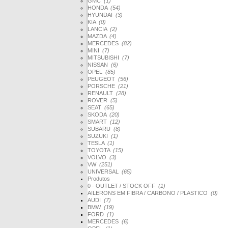
GMC
(1)
HONDA
(54)
HYUNDAI
(3)
KIA
(0)
LANCIA
(2)
MAZDA
(4)
MERCEDES
(82)
MINI
(7)
MITSUBISHI
(7)
NISSAN
(6)
OPEL
(85)
PEUGEOT
(56)
PORSCHE
(21)
RENAULT
(28)
ROVER
(5)
SEAT
(65)
SKODA
(20)
SMART
(12)
SUBARU
(8)
SUZUKI
(1)
TESLA
(1)
TOYOTA
(15)
VOLVO
(3)
VW
(251)
UNIVERSAL
(65)
Produtos
0 - OUTLET / STOCK OFF
(1)
AILERONS EM FIBRA / CARBONO / PLASTICO
(0)
AUDI
(7)
BMW
(19)
FORD
(1)
MERCEDES
(6)