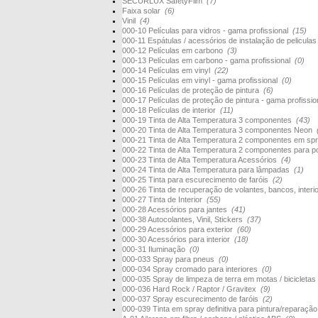
SECURLUX SafetyFilm
(7)
Faixa solar
(6)
Vinil
(4)
000-10 Películas para vidros - gama profissional
(15)
000-11 Espátulas / acessórios de instalação de pelicula
000-12 Películas em carbono
(3)
000-13 Películas em carbono - gama profissional
(0)
000-14 Películas em vinyl
(22)
000-15 Películas em vinyl - gama profissional
(0)
000-16 Películas de proteção de pintura
(6)
000-17 Películas de proteção de pintura - gama profissi
000-18 Películas de interior
(11)
000-19 Tinta de Alta Temperatura 3 componentes
(43)
000-20 Tinta de Alta Temperatura 3 componentes Neon
000-21 Tinta de Alta Temperatura 2 componentes em s
000-22 Tinta de Alta Temperatura 2 componentes para 
000-23 Tinta de Alta Temperatura Acessórios
(4)
000-24 Tinta de Alta Temperatura para lâmpadas
(1)
000-25 Tinta para escurecimento de faróis
(2)
000-26 Tinta de recuperação de volantes, bancos, interi
000-27 Tinta de Interior
(55)
000-28 Acessórios para jantes
(41)
000-38 Autocolantes, Vinil, Stickers
(37)
000-29 Acessórios para exterior
(60)
000-30 Acessórios para interior
(18)
000-31 Iluminação
(0)
000-033 Spray para pneus
(0)
000-034 Spray cromado para interiores
(0)
000-035 Spray de limpeza de terra em motas / bicicletas
000-036 Hard Rock / Raptor / Gravitex
(9)
000-037 Spray escurecimento de faróis
(2)
000-039 Tinta em spray definitiva para pintura/reparaçã