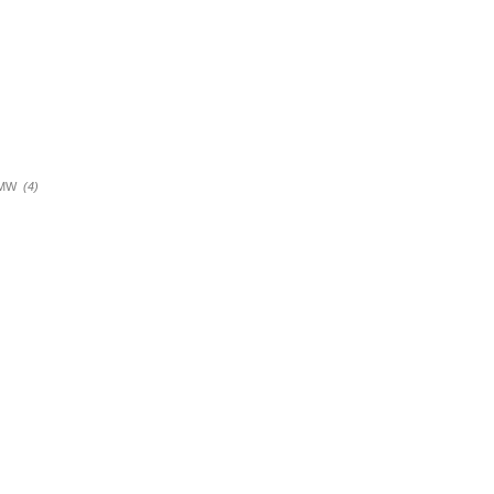
a BMW
(4)