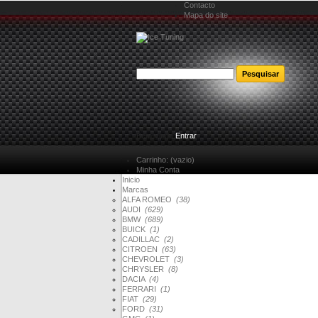
Contacto
Mapa do site
Bem-vindo
Entrar
Carrinho:
(vazio)
Minha Conta
Inicio
Marcas
ALFA ROMEO
(38)
AUDI
(629)
BMW
(689)
BUICK
(1)
CADILLAC
(2)
CITROEN
(63)
CHEVROLET
(3)
CHRYSLER
(8)
DACIA
(4)
FERRARI
(1)
FIAT
(29)
FORD
(31)