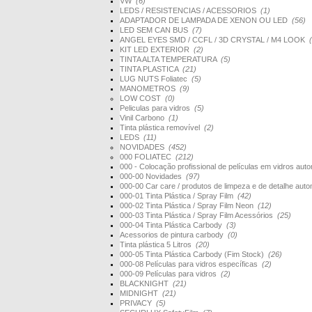
VW
(6)
LEDS / RESISTENCIAS / ACESSORIOS
(1)
ADAPTADOR DE LAMPADA DE XENON OU LED
(56)
LED SEM CAN BUS
(7)
ANGEL EYES SMD / CCFL / 3D CRYSTAL / M4 LOOK
KIT LED EXTERIOR
(2)
TINTA ALTA TEMPERATURA
(5)
TINTA PLASTICA
(21)
LUG NUTS Foliatec
(5)
MANOMETROS
(9)
LOW COST
(0)
Peliculas para vidros
(5)
Vinil Carbono
(1)
Tinta plástica removível
(2)
LEDS
(11)
NOVIDADES
(452)
000 FOLIATEC
(212)
000 - Colocação profissional de películas em vidros au
000-00 Novidades
(97)
000-00 Car care / produtos de limpeza e de detalhe au
000-01 Tinta Plástica / Spray Film
(42)
000-02 Tinta Plástica / Spray Film Neon
(12)
000-03 Tinta Plástica / Spray Film Acessórios
(25)
000-04 Tinta Plástica Carbody
(3)
Acessorios de pintura carbody
(0)
Tinta plástica 5 Litros
(20)
000-05 Tinta Plástica Carbody (Fim Stock)
(26)
000-08 Películas para vidros específicas
(2)
000-09 Películas para vidros
(2)
BLACKNIGHT
(21)
MIDNIGHT
(21)
PRIVACY
(5)