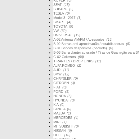
ROVER
(6)
SEAT
(15)
SUBARU
(9)
TESLA
(0)
Model 3 +2017
(1)
SMART
(4)
TOYOTA
(9)
VW
(32)
UNIVERSAL
(15)
A-02 Antenas AM/FM / Acessórios
(13)
B-02 Barras anti-aproximação / estabilizadoras
(5)
B-01 Bancos desportivos (backets)
(0)
B-03 Barra dianteira / grade / Tiras de Guarnição par
C-02 Coilovers
(58)
TIRANTES / DROP LINKS
(11)
ALFA ROMEO
(2)
AUDI
(11)
BMW
(12)
CHRYSLER
(0)
CITROEN
(3)
FIAT
(0)
FORD
(5)
HONDA
(5)
HYUNDAI
(0)
KIA
(0)
LANCIA
(0)
MAZDA
(1)
MERCEDES
(4)
MINI
(1)
MITSUBISHI
(0)
NISSAN
(0)
OPEL
(10)