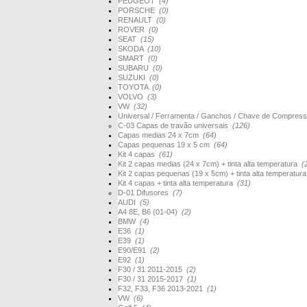
PEUGEOT
(4)
PORSCHE
(0)
RENAULT
(0)
ROVER
(0)
SEAT
(15)
SKODA
(10)
SMART
(0)
SUBARU
(0)
SUZUKI
(0)
TOYOTA
(0)
VOLVO
(3)
VW
(32)
Universal / Ferramenta / Ganchos / Chave de Compres
C-03 Capas de travão universais
(126)
Capas medias 24 x 7cm
(64)
Capas pequenas 19 x 5 cm
(64)
Kit 4 capas
(61)
Kit 2 capas medias (24 x 7cm) + tinta alta temperatura
(
Kit 2 capas pequenas (19 x 5cm) + tinta alta temperatur
Kit 4 capas + tinta alta temperatura
(31)
D-01 Difusores
(7)
AUDI
(5)
A4 8E, B6 (01-04)
(2)
BMW
(4)
E36
(1)
E39
(1)
E90/E91
(2)
E92
(1)
F30 / 31 2011-2015
(2)
F30 / 31 2015-2017
(1)
F32, F33, F36 2013-2021
(1)
VW
(6)