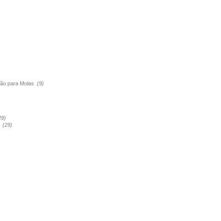
são para Molas
(9)
29)
a
(29)