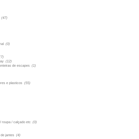
s
(47)
onal
(0)
(7)
pray
(12)
ponteiras de escapes
(1)
ores e plasticos
(55)
 / roupa / calçado etc
(0)
o de jantes
(4)