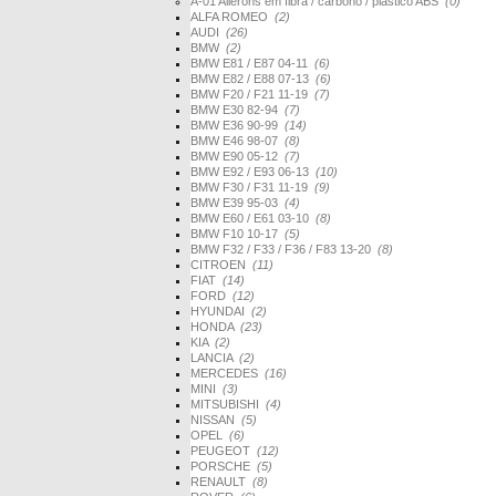
A-01 Ailerons em fibra / carbono / plástico ABS
(0)
ALFA ROMEO
(2)
AUDI
(26)
BMW
(2)
BMW E81 / E87 04-11
(6)
BMW E82 / E88 07-13
(6)
BMW F20 / F21 11-19
(7)
BMW E30 82-94
(7)
BMW E36 90-99
(14)
BMW E46 98-07
(8)
BMW E90 05-12
(7)
BMW E92 / E93 06-13
(10)
BMW F30 / F31 11-19
(9)
BMW E39 95-03
(4)
BMW E60 / E61 03-10
(8)
BMW F10 10-17
(5)
BMW F32 / F33 / F36 / F83 13-20
(8)
CITROEN
(11)
FIAT
(14)
FORD
(12)
HYUNDAI
(2)
HONDA
(23)
KIA
(2)
LANCIA
(2)
MERCEDES
(16)
MINI
(3)
MITSUBISHI
(4)
NISSAN
(5)
OPEL
(6)
PEUGEOT
(12)
PORSCHE
(5)
RENAULT
(8)