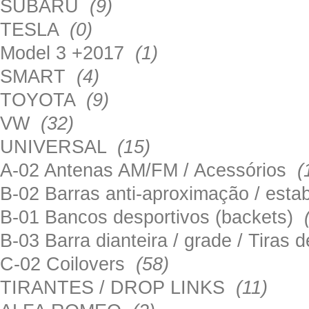
SUBARU
(9)
TESLA
(0)
Model 3 +2017
(1)
SMART
(4)
TOYOTA
(9)
VW
(32)
UNIVERSAL
(15)
A-02 Antenas AM/FM / Acessórios
(
B-02 Barras anti-aproximação / esta
B-01 Bancos desportivos (backets)
B-03 Barra dianteira / grade / Tira
C-02 Coilovers
(58)
TIRANTES / DROP LINKS
(11)