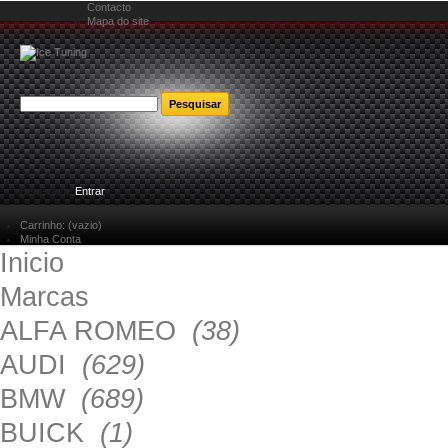
Contacto
Mapa do site
Bem-vindo
Entrar
Carrinho:
(vazio)
Minha Conta
Inicio
Marcas
ALFA ROMEO
(38)
AUDI
(629)
BMW
(689)
BUICK
(1)