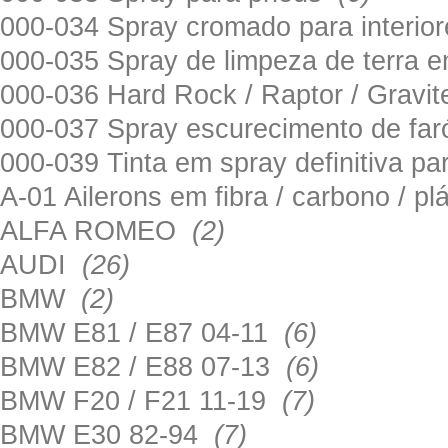
000-034 Spray cromado para interi
000-035 Spray de limpeza de terra em
000-036 Hard Rock / Raptor / Gravi
000-037 Spray escurecimento de fa
000-039 Tinta em spray definitiva pa
A-01 Ailerons em fibra / carbono / p
ALFA ROMEO
(2)
AUDI
(26)
BMW
(2)
BMW E81 / E87 04-11
(6)
BMW E82 / E88 07-13
(6)
BMW F20 / F21 11-19
(7)
BMW E30 82-94
(7)