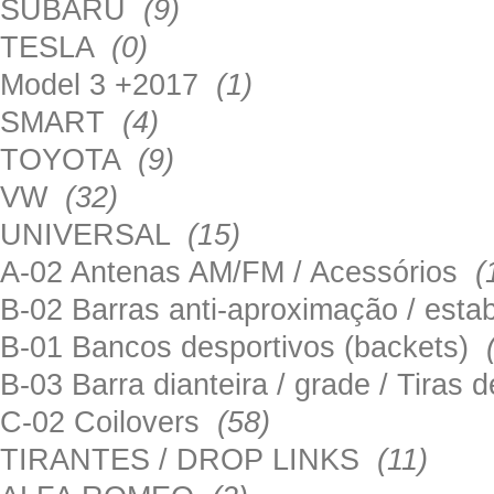
SUBARU
(9)
TESLA
(0)
Model 3 +2017
(1)
SMART
(4)
TOYOTA
(9)
VW
(32)
UNIVERSAL
(15)
A-02 Antenas AM/FM / Acessórios
(
B-02 Barras anti-aproximação / esta
B-01 Bancos desportivos (backets)
B-03 Barra dianteira / grade / Tira
C-02 Coilovers
(58)
TIRANTES / DROP LINKS
(11)