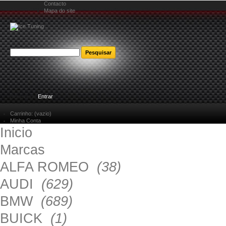
Contacto
Mapa do site
Bem-vindo
Entrar
Carrinho:
(vazio)
Minha Conta
Inicio
Marcas
ALFA ROMEO
(38)
AUDI
(629)
BMW
(689)
BUICK
(1)