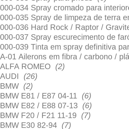
000-034 Spray cromado para interi
000-035 Spray de limpeza de terra em
000-036 Hard Rock / Raptor / Gravi
000-037 Spray escurecimento de fa
000-039 Tinta em spray definitiva pa
A-01 Ailerons em fibra / carbono / p
ALFA ROMEO
(2)
AUDI
(26)
BMW
(2)
BMW E81 / E87 04-11
(6)
BMW E82 / E88 07-13
(6)
BMW F20 / F21 11-19
(7)
BMW E30 82-94
(7)