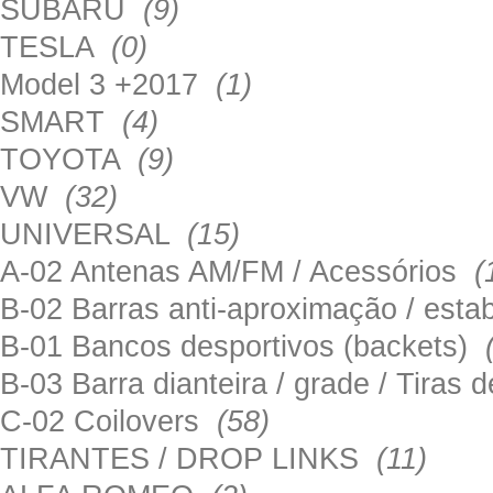
SUBARU
(9)
TESLA
(0)
Model 3 +2017
(1)
SMART
(4)
TOYOTA
(9)
VW
(32)
UNIVERSAL
(15)
A-02 Antenas AM/FM / Acessórios
(
B-02 Barras anti-aproximação / esta
B-01 Bancos desportivos (backets)
B-03 Barra dianteira / grade / Tira
C-02 Coilovers
(58)
TIRANTES / DROP LINKS
(11)