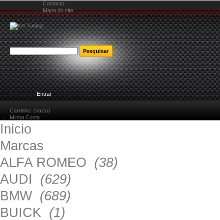
Contacto
Mapa do site
Bem-vindo
Entrar
Carrinho:
(vazio)
Minha Conta
Inicio
Marcas
ALFA ROMEO
(38)
AUDI
(629)
BMW
(689)
BUICK
(1)