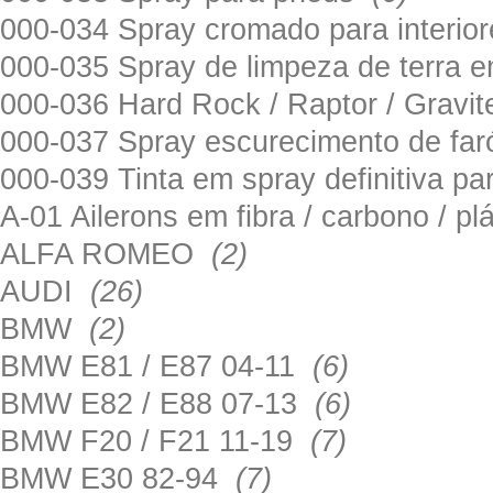
000-034 Spray cromado para interi
000-035 Spray de limpeza de terra em
000-036 Hard Rock / Raptor / Gravi
000-037 Spray escurecimento de fa
000-039 Tinta em spray definitiva pa
A-01 Ailerons em fibra / carbono / p
ALFA ROMEO
(2)
AUDI
(26)
BMW
(2)
BMW E81 / E87 04-11
(6)
BMW E82 / E88 07-13
(6)
BMW F20 / F21 11-19
(7)
BMW E30 82-94
(7)