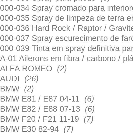
000-034 Spray cromado para interi
000-035 Spray de limpeza de terra em
000-036 Hard Rock / Raptor / Gravi
000-037 Spray escurecimento de fa
000-039 Tinta em spray definitiva pa
A-01 Ailerons em fibra / carbono / p
ALFA ROMEO
(2)
AUDI
(26)
BMW
(2)
BMW E81 / E87 04-11
(6)
BMW E82 / E88 07-13
(6)
BMW F20 / F21 11-19
(7)
BMW E30 82-94
(7)