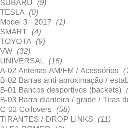
SUBARU
(9)
TESLA
(0)
Model 3 +2017
(1)
SMART
(4)
TOYOTA
(9)
VW
(32)
UNIVERSAL
(15)
A-02 Antenas AM/FM / Acessórios
(
B-02 Barras anti-aproximação / esta
B-01 Bancos desportivos (backets)
B-03 Barra dianteira / grade / Tira
C-02 Coilovers
(58)
TIRANTES / DROP LINKS
(11)