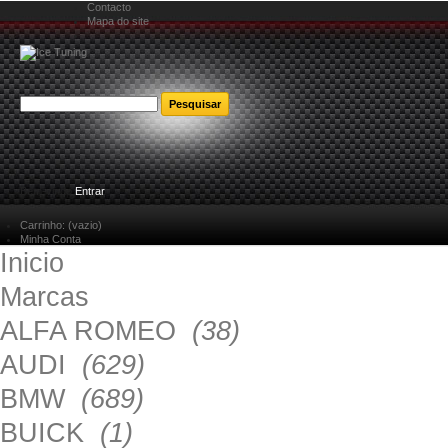
Contacto
Mapa do site
Bem-vindo
Entrar
Carrinho:
(vazio)
Minha Conta
Inicio
Marcas
ALFA ROMEO
(38)
AUDI
(629)
BMW
(689)
BUICK
(1)