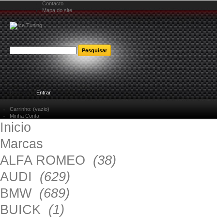
Contacto
Mapa do site
Bem-vindo
Entrar
Carrinho:
(vazio)
Minha Conta
Inicio
Marcas
ALFA ROMEO
(38)
AUDI
(629)
BMW
(689)
BUICK
(1)