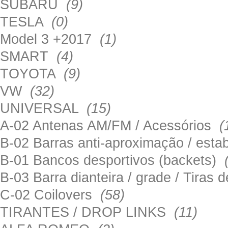
SUBARU
(9)
TESLA
(0)
Model 3 +2017
(1)
SMART
(4)
TOYOTA
(9)
VW
(32)
UNIVERSAL
(15)
A-02 Antenas AM/FM / Acessórios
(
B-02 Barras anti-aproximação / esta
B-01 Bancos desportivos (backets)
B-03 Barra dianteira / grade / Tira
C-02 Coilovers
(58)
TIRANTES / DROP LINKS
(11)