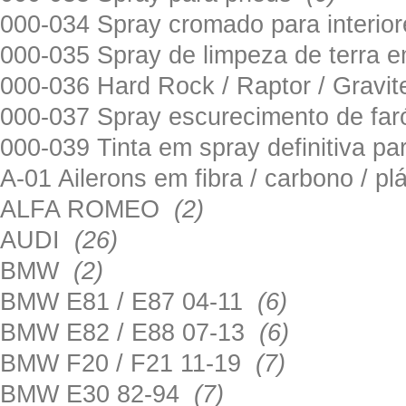
000-034 Spray cromado para interi
000-035 Spray de limpeza de terra em
000-036 Hard Rock / Raptor / Gravi
000-037 Spray escurecimento de fa
000-039 Tinta em spray definitiva pa
A-01 Ailerons em fibra / carbono / p
ALFA ROMEO
(2)
AUDI
(26)
BMW
(2)
BMW E81 / E87 04-11
(6)
BMW E82 / E88 07-13
(6)
BMW F20 / F21 11-19
(7)
BMW E30 82-94
(7)