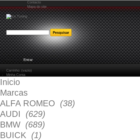
Contacto
Mapa do site
Bem-vindo
Entrar
Carrinho:
(vazio)
Minha Conta
Inicio
Marcas
ALFA ROMEO
(38)
AUDI
(629)
BMW
(689)
BUICK
(1)