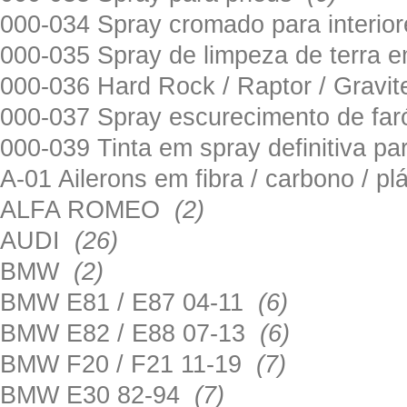
000-034 Spray cromado para interi
000-035 Spray de limpeza de terra em
000-036 Hard Rock / Raptor / Gravi
000-037 Spray escurecimento de fa
000-039 Tinta em spray definitiva pa
A-01 Ailerons em fibra / carbono / p
ALFA ROMEO
(2)
AUDI
(26)
BMW
(2)
BMW E81 / E87 04-11
(6)
BMW E82 / E88 07-13
(6)
BMW F20 / F21 11-19
(7)
BMW E30 82-94
(7)