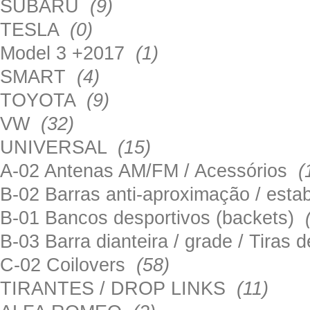
SUBARU
(9)
TESLA
(0)
Model 3 +2017
(1)
SMART
(4)
TOYOTA
(9)
VW
(32)
UNIVERSAL
(15)
A-02 Antenas AM/FM / Acessórios
(
B-02 Barras anti-aproximação / esta
B-01 Bancos desportivos (backets)
B-03 Barra dianteira / grade / Tira
C-02 Coilovers
(58)
TIRANTES / DROP LINKS
(11)