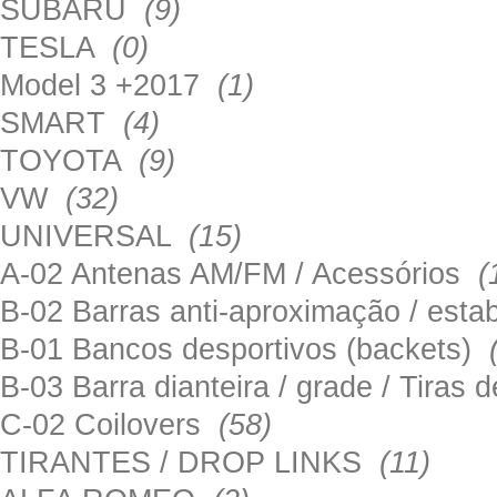
SUBARU
(9)
TESLA
(0)
Model 3 +2017
(1)
SMART
(4)
TOYOTA
(9)
VW
(32)
UNIVERSAL
(15)
A-02 Antenas AM/FM / Acessórios
(
B-02 Barras anti-aproximação / esta
B-01 Bancos desportivos (backets)
B-03 Barra dianteira / grade / Tira
C-02 Coilovers
(58)
TIRANTES / DROP LINKS
(11)