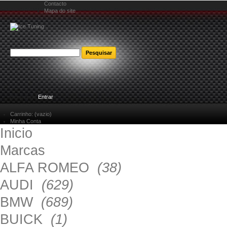
Contacto
Mapa do site
Bem-vindo
Entrar
Carrinho:
(vazio)
Minha Conta
Inicio
Marcas
ALFA ROMEO
(38)
AUDI
(629)
BMW
(689)
BUICK
(1)