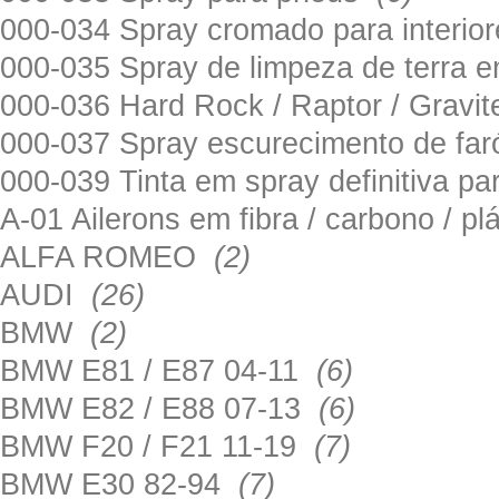
000-034 Spray cromado para interi
000-035 Spray de limpeza de terra em
000-036 Hard Rock / Raptor / Gravi
000-037 Spray escurecimento de fa
000-039 Tinta em spray definitiva pa
A-01 Ailerons em fibra / carbono / p
ALFA ROMEO
(2)
AUDI
(26)
BMW
(2)
BMW E81 / E87 04-11
(6)
BMW E82 / E88 07-13
(6)
BMW F20 / F21 11-19
(7)
BMW E30 82-94
(7)