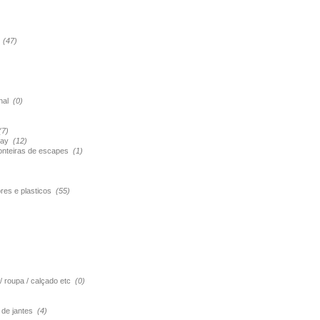
s
(47)
onal
(0)
(7)
pray
(12)
ponteiras de escapes
(1)
ores e plasticos
(55)
 / roupa / calçado etc
(0)
o de jantes
(4)