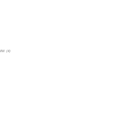
a BMW
(4)