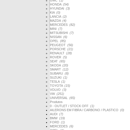
GMC
(1)
HONDA
(54)
HYUNDAI
(3)
KIA
(0)
LANCIA
(2)
MAZDA
(4)
MERCEDES
(82)
MINI
(7)
MITSUBISHI
(7)
NISSAN
(6)
OPEL
(85)
PEUGEOT
(56)
PORSCHE
(21)
RENAULT
(28)
ROVER
(5)
SEAT
(65)
SKODA
(20)
SMART
(12)
SUBARU
(8)
SUZUKI
(1)
TESLA
(1)
TOYOTA
(15)
VOLVO
(3)
VW
(251)
UNIVERSAL
(65)
Produtos
0 - OUTLET / STOCK OFF
(1)
AILERONS EM FIBRA / CARBONO / PLASTICO
(0)
AUDI
(7)
BMW
(19)
FORD
(1)
MERCEDES
(6)