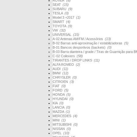
ROVER
(6)
SEAT
(15)
SUBARU
(9)
TESLA
(0)
Model 3 +2017
(1)
SMART
(4)
TOYOTA
(9)
VW
(32)
UNIVERSAL
(15)
A-02 Antenas AM/FM / Acessórios
(13)
B-02 Barras anti-aproximação / estabilizadoras
(5)
B-01 Bancos desportivos (backets)
(0)
B-03 Barra dianteira / grade / Tiras de Guarnição par
C-02 Coilovers
(58)
TIRANTES / DROP LINKS
(11)
ALFA ROMEO
(2)
AUDI
(11)
BMW
(12)
CHRYSLER
(0)
CITROEN
(3)
FIAT
(0)
FORD
(5)
HONDA
(5)
HYUNDAI
(0)
KIA
(0)
LANCIA
(0)
MAZDA
(1)
MERCEDES
(4)
MINI
(1)
MITSUBISHI
(0)
NISSAN
(0)
OPEL
(10)