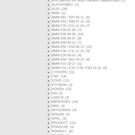
A-01 Ailerons em fibra / carbono / plástico ABS
(0)
ALFA ROMEO
(2)
AUDI
(26)
BMW
(2)
BMW E81 / E87 04-11
(6)
BMW E82 / E88 07-13
(6)
BMW F20 / F21 11-19
(7)
BMW E30 82-94
(7)
BMW E36 90-99
(14)
BMW E46 98-07
(8)
BMW E90 05-12
(7)
BMW E92 / E93 06-13
(10)
BMW F30 / F31 11-19
(9)
BMW E39 95-03
(4)
BMW E60 / E61 03-10
(8)
BMW F10 10-17
(5)
BMW F32 / F33 / F36 / F83 13-20
(8)
CITROEN
(11)
FIAT
(14)
FORD
(12)
HYUNDAI
(2)
HONDA
(23)
KIA
(2)
LANCIA
(2)
MERCEDES
(16)
MINI
(3)
MITSUBISHI
(4)
NISSAN
(5)
OPEL
(6)
PEUGEOT
(12)
PORSCHE
(5)
RENAULT
(8)