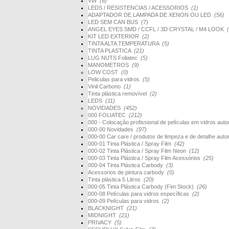
VW
(6)
LEDS / RESISTENCIAS / ACESSORIOS
(1)
ADAPTADOR DE LAMPADA DE XENON OU LED
(56)
LED SEM CAN BUS
(7)
ANGEL EYES SMD / CCFL / 3D CRYSTAL / M4 LOOK
KIT LED EXTERIOR
(2)
TINTA ALTA TEMPERATURA
(5)
TINTA PLASTICA
(21)
LUG NUTS Foliatec
(5)
MANOMETROS
(9)
LOW COST
(0)
Peliculas para vidros
(5)
Vinil Carbono
(1)
Tinta plástica removível
(2)
LEDS
(11)
NOVIDADES
(452)
000 FOLIATEC
(212)
000 - Colocação profissional de películas em vidros au
000-00 Novidades
(97)
000-00 Car care / produtos de limpeza e de detalhe au
000-01 Tinta Plástica / Spray Film
(42)
000-02 Tinta Plástica / Spray Film Neon
(12)
000-03 Tinta Plástica / Spray Film Acessórios
(25)
000-04 Tinta Plástica Carbody
(3)
Acessorios de pintura carbody
(0)
Tinta plástica 5 Litros
(20)
000-05 Tinta Plástica Carbody (Fim Stock)
(26)
000-08 Películas para vidros específicas
(2)
000-09 Películas para vidros
(2)
BLACKNIGHT
(21)
MIDNIGHT
(21)
PRIVACY
(5)