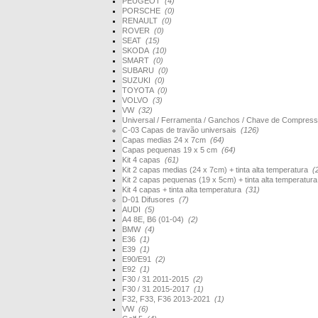
PEUGEOT
(4)
PORSCHE
(0)
RENAULT
(0)
ROVER
(0)
SEAT
(15)
SKODA
(10)
SMART
(0)
SUBARU
(0)
SUZUKI
(0)
TOYOTA
(0)
VOLVO
(3)
VW
(32)
Universal / Ferramenta / Ganchos / Chave de Compres
C-03 Capas de travão universais
(126)
Capas medias 24 x 7cm
(64)
Capas pequenas 19 x 5 cm
(64)
Kit 4 capas
(61)
Kit 2 capas medias (24 x 7cm) + tinta alta temperatura
(
Kit 2 capas pequenas (19 x 5cm) + tinta alta temperatur
Kit 4 capas + tinta alta temperatura
(31)
D-01 Difusores
(7)
AUDI
(5)
A4 8E, B6 (01-04)
(2)
BMW
(4)
E36
(1)
E39
(1)
E90/E91
(2)
E92
(1)
F30 / 31 2011-2015
(2)
F30 / 31 2015-2017
(1)
F32, F33, F36 2013-2021
(1)
VW
(6)