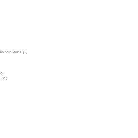
são para Molas
(9)
29)
a
(29)