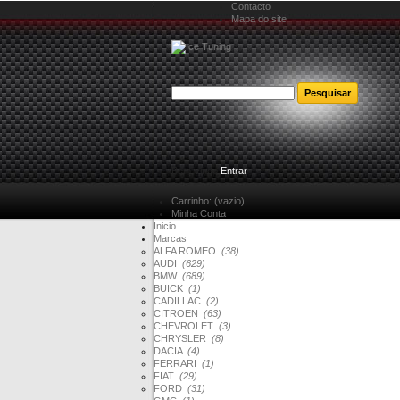
Contacto
Mapa do site
Bem-vindo
Entrar
Carrinho:
(vazio)
Minha Conta
Inicio
Marcas
ALFA ROMEO
(38)
AUDI
(629)
BMW
(689)
BUICK
(1)
CADILLAC
(2)
CITROEN
(63)
CHEVROLET
(3)
CHRYSLER
(8)
DACIA
(4)
FERRARI
(1)
FIAT
(29)
FORD
(31)