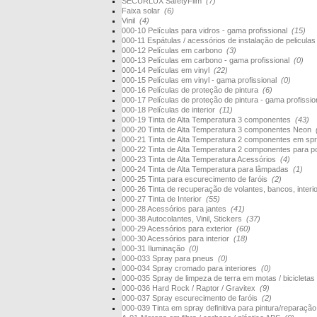
SECURLUX SafetyFilm
(7)
Faixa solar
(6)
Vinil
(4)
000-10 Películas para vidros - gama profissional
(15)
000-11 Espátulas / acessórios de instalação de pelicula
000-12 Películas em carbono
(3)
000-13 Películas em carbono - gama profissional
(0)
000-14 Películas em vinyl
(22)
000-15 Películas em vinyl - gama profissional
(0)
000-16 Películas de proteção de pintura
(6)
000-17 Películas de proteção de pintura - gama profissi
000-18 Películas de interior
(11)
000-19 Tinta de Alta Temperatura 3 componentes
(43)
000-20 Tinta de Alta Temperatura 3 componentes Neon
000-21 Tinta de Alta Temperatura 2 componentes em s
000-22 Tinta de Alta Temperatura 2 componentes para 
000-23 Tinta de Alta Temperatura Acessórios
(4)
000-24 Tinta de Alta Temperatura para lâmpadas
(1)
000-25 Tinta para escurecimento de faróis
(2)
000-26 Tinta de recuperação de volantes, bancos, interi
000-27 Tinta de Interior
(55)
000-28 Acessórios para jantes
(41)
000-38 Autocolantes, Vinil, Stickers
(37)
000-29 Acessórios para exterior
(60)
000-30 Acessórios para interior
(18)
000-31 Iluminação
(0)
000-033 Spray para pneus
(0)
000-034 Spray cromado para interiores
(0)
000-035 Spray de limpeza de terra em motas / bicicletas
000-036 Hard Rock / Raptor / Gravitex
(9)
000-037 Spray escurecimento de faróis
(2)
000-039 Tinta em spray definitiva para pintura/reparaçã