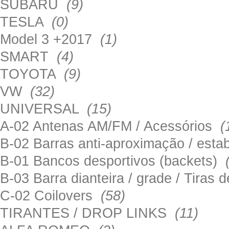
SUBARU
(9)
TESLA
(0)
Model 3 +2017
(1)
SMART
(4)
TOYOTA
(9)
VW
(32)
UNIVERSAL
(15)
A-02 Antenas AM/FM / Acessórios
(
B-02 Barras anti-aproximação / esta
B-01 Bancos desportivos (backets)
B-03 Barra dianteira / grade / Tira
C-02 Coilovers
(58)
TIRANTES / DROP LINKS
(11)