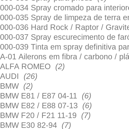
000-034 Spray cromado para interi
000-035 Spray de limpeza de terra em
000-036 Hard Rock / Raptor / Gravi
000-037 Spray escurecimento de fa
000-039 Tinta em spray definitiva pa
A-01 Ailerons em fibra / carbono / p
ALFA ROMEO
(2)
AUDI
(26)
BMW
(2)
BMW E81 / E87 04-11
(6)
BMW E82 / E88 07-13
(6)
BMW F20 / F21 11-19
(7)
BMW E30 82-94
(7)