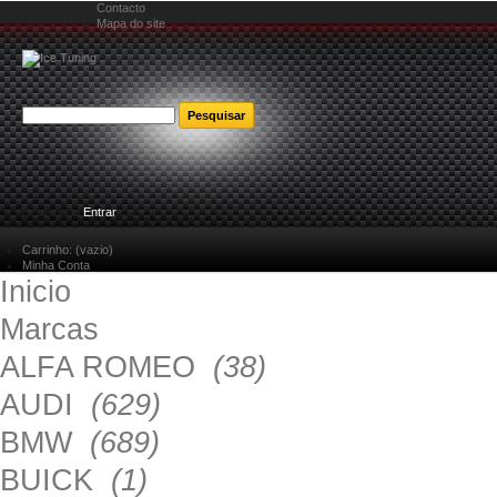
Contacto
Mapa do site
Bem-vindo
Entrar
Carrinho:
(vazio)
Minha Conta
Inicio
Marcas
ALFA ROMEO
(38)
AUDI
(629)
BMW
(689)
BUICK
(1)