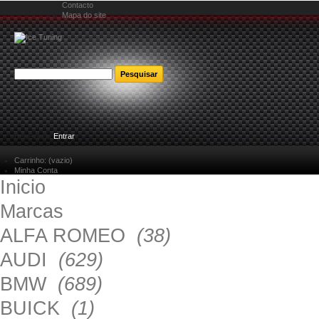
Contacto
Mapa do site
Bem-vindo
Entrar
Carrinho:
(vazio)
Minha Conta
Inicio
Marcas
ALFA ROMEO
(38)
AUDI
(629)
BMW
(689)
BUICK
(1)