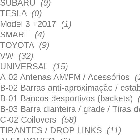
SUBARU
(9)
TESLA
(0)
Model 3 +2017
(1)
SMART
(4)
TOYOTA
(9)
VW
(32)
UNIVERSAL
(15)
A-02 Antenas AM/FM / Acessórios
(
B-02 Barras anti-aproximação / esta
B-01 Bancos desportivos (backets)
B-03 Barra dianteira / grade / Tira
C-02 Coilovers
(58)
TIRANTES / DROP LINKS
(11)