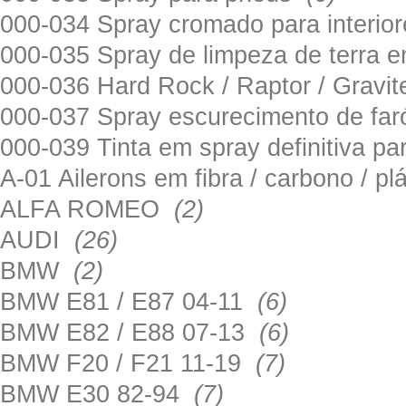
000-034 Spray cromado para interi
000-035 Spray de limpeza de terra em
000-036 Hard Rock / Raptor / Gravi
000-037 Spray escurecimento de fa
000-039 Tinta em spray definitiva pa
A-01 Ailerons em fibra / carbono / p
ALFA ROMEO
(2)
AUDI
(26)
BMW
(2)
BMW E81 / E87 04-11
(6)
BMW E82 / E88 07-13
(6)
BMW F20 / F21 11-19
(7)
BMW E30 82-94
(7)