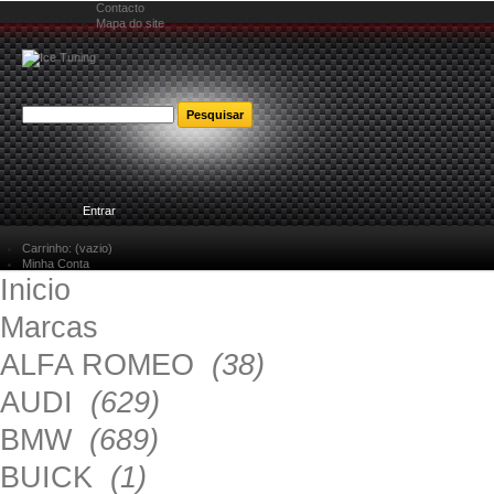
Contacto
Mapa do site
Bem-vindo
Entrar
Carrinho:
(vazio)
Minha Conta
Inicio
Marcas
ALFA ROMEO
(38)
AUDI
(629)
BMW
(689)
BUICK
(1)