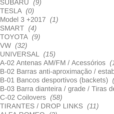
SUBARU
(9)
TESLA
(0)
Model 3 +2017
(1)
SMART
(4)
TOYOTA
(9)
VW
(32)
UNIVERSAL
(15)
A-02 Antenas AM/FM / Acessórios
(
B-02 Barras anti-aproximação / esta
B-01 Bancos desportivos (backets)
B-03 Barra dianteira / grade / Tira
C-02 Coilovers
(58)
TIRANTES / DROP LINKS
(11)