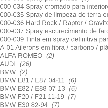
000-034 Spray cromado para interi
000-035 Spray de limpeza de terra em
000-036 Hard Rock / Raptor / Gravi
000-037 Spray escurecimento de fa
000-039 Tinta em spray definitiva pa
A-01 Ailerons em fibra / carbono / p
ALFA ROMEO
(2)
AUDI
(26)
BMW
(2)
BMW E81 / E87 04-11
(6)
BMW E82 / E88 07-13
(6)
BMW F20 / F21 11-19
(7)
BMW E30 82-94
(7)