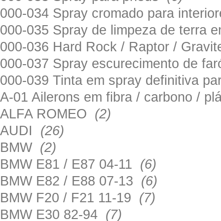
000-034 Spray cromado para interi
000-035 Spray de limpeza de terra em
000-036 Hard Rock / Raptor / Gravi
000-037 Spray escurecimento de fa
000-039 Tinta em spray definitiva pa
A-01 Ailerons em fibra / carbono / p
ALFA ROMEO
(2)
AUDI
(26)
BMW
(2)
BMW E81 / E87 04-11
(6)
BMW E82 / E88 07-13
(6)
BMW F20 / F21 11-19
(7)
BMW E30 82-94
(7)