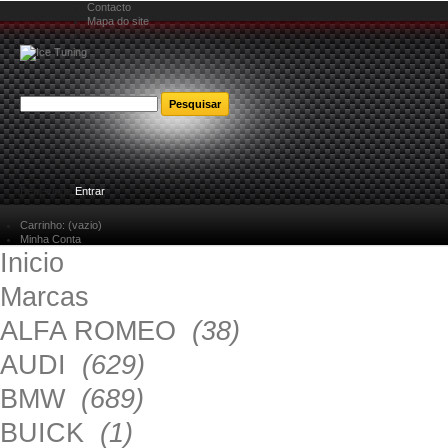
Contacto
Mapa do site
Bem-vindo
Entrar
Carrinho:
(vazio)
Minha Conta
Inicio
Marcas
ALFA ROMEO
(38)
AUDI
(629)
BMW
(689)
BUICK
(1)