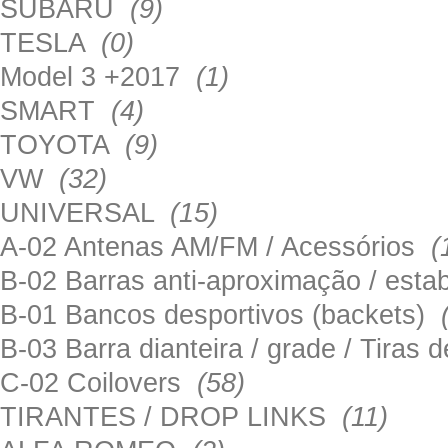
SUBARU
(9)
TESLA
(0)
Model 3 +2017
(1)
SMART
(4)
TOYOTA
(9)
VW
(32)
UNIVERSAL
(15)
A-02 Antenas AM/FM / Acessórios
(
B-02 Barras anti-aproximação / esta
B-01 Bancos desportivos (backets)
B-03 Barra dianteira / grade / Tira
C-02 Coilovers
(58)
TIRANTES / DROP LINKS
(11)