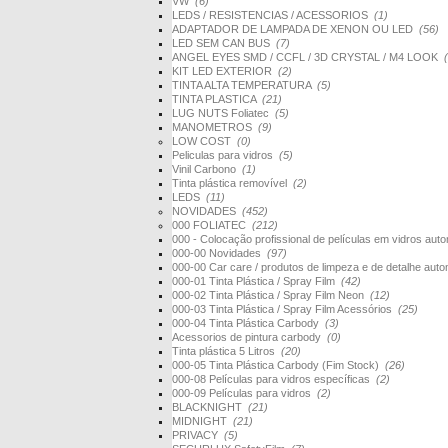
VW
(6)
LEDS / RESISTENCIAS / ACESSORIOS
(1)
ADAPTADOR DE LAMPADA DE XENON OU LED
(56)
LED SEM CAN BUS
(7)
ANGEL EYES SMD / CCFL / 3D CRYSTAL / M4 LOOK
KIT LED EXTERIOR
(2)
TINTA ALTA TEMPERATURA
(5)
TINTA PLASTICA
(21)
LUG NUTS Foliatec
(5)
MANOMETROS
(9)
LOW COST
(0)
Peliculas para vidros
(5)
Vinil Carbono
(1)
Tinta plástica removível
(2)
LEDS
(11)
NOVIDADES
(452)
000 FOLIATEC
(212)
000 - Colocação profissional de películas em vidros au
000-00 Novidades
(97)
000-00 Car care / produtos de limpeza e de detalhe au
000-01 Tinta Plástica / Spray Film
(42)
000-02 Tinta Plástica / Spray Film Neon
(12)
000-03 Tinta Plástica / Spray Film Acessórios
(25)
000-04 Tinta Plástica Carbody
(3)
Acessorios de pintura carbody
(0)
Tinta plástica 5 Litros
(20)
000-05 Tinta Plástica Carbody (Fim Stock)
(26)
000-08 Películas para vidros específicas
(2)
000-09 Películas para vidros
(2)
BLACKNIGHT
(21)
MIDNIGHT
(21)
PRIVACY
(5)