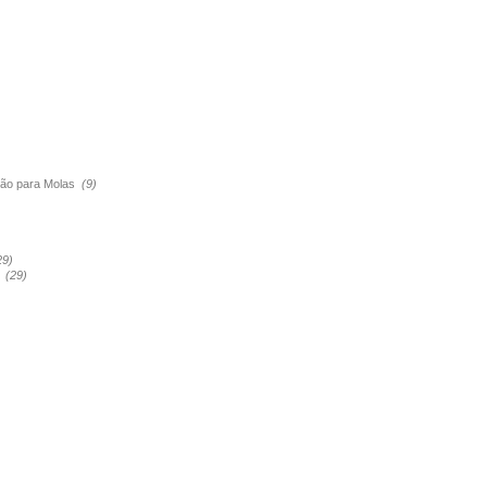
são para Molas
(9)
29)
a
(29)