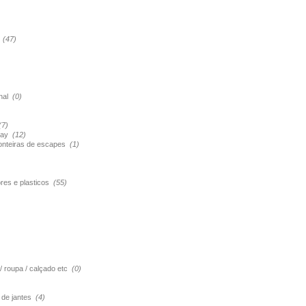
s
(47)
onal
(0)
(7)
pray
(12)
ponteiras de escapes
(1)
ores e plasticos
(55)
 / roupa / calçado etc
(0)
o de jantes
(4)