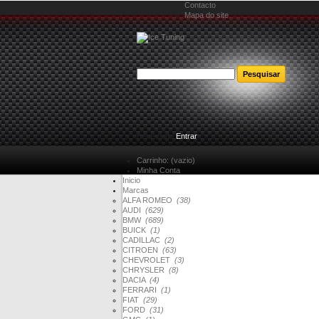
Contacto
Mapa do site
Bem-vindo
Entrar
Carrinho:
(vazio)
Minha Conta
Inicio
Marcas
ALFA ROMEO
(38)
AUDI
(629)
BMW
(689)
BUICK
(1)
CADILLAC
(2)
CITROEN
(63)
CHEVROLET
(3)
CHRYSLER
(8)
DACIA
(4)
FERRARI
(1)
FIAT
(29)
FORD
(31)