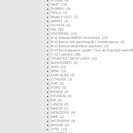
ROVER
(6)
SEAT
(15)
SUBARU
(9)
TESLA
(0)
Model 3 +2017
(1)
SMART
(4)
TOYOTA
(9)
VW
(32)
UNIVERSAL
(15)
A-02 Antenas AM/FM / Acessórios
(13)
B-02 Barras anti-aproximação / estabilizadoras
(5)
B-01 Bancos desportivos (backets)
(0)
B-03 Barra dianteira / grade / Tiras de Guarnição par
C-02 Coilovers
(58)
TIRANTES / DROP LINKS
(11)
ALFA ROMEO
(2)
AUDI
(11)
BMW
(12)
CHRYSLER
(0)
CITROEN
(3)
FIAT
(0)
FORD
(5)
HONDA
(5)
HYUNDAI
(0)
KIA
(0)
LANCIA
(0)
MAZDA
(1)
MERCEDES
(4)
MINI
(1)
MITSUBISHI
(0)
NISSAN
(0)
OPEL
(10)