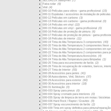
SECURLUX SafetyFilm
(7)
Faixa solar
(6)
Vinil
(4)
000-10 Películas para vidros - gama profissional
(15)
000-11 Espátulas / acessórios de instalação de pelicula
000-12 Películas em carbono
(3)
000-13 Películas em carbono - gama profissional
(0)
000-14 Películas em vinyl
(22)
000-15 Películas em vinyl - gama profissional
(0)
000-16 Películas de proteção de pintura
(6)
000-17 Películas de proteção de pintura - gama profissi
000-18 Películas de interior
(11)
000-19 Tinta de Alta Temperatura 3 componentes
(43)
000-20 Tinta de Alta Temperatura 3 componentes Neon
000-21 Tinta de Alta Temperatura 2 componentes em s
000-22 Tinta de Alta Temperatura 2 componentes para 
000-23 Tinta de Alta Temperatura Acessórios
(4)
000-24 Tinta de Alta Temperatura para lâmpadas
(1)
000-25 Tinta para escurecimento de faróis
(2)
000-26 Tinta de recuperação de volantes, bancos, interi
000-27 Tinta de Interior
(55)
000-28 Acessórios para jantes
(41)
000-38 Autocolantes, Vinil, Stickers
(37)
000-29 Acessórios para exterior
(60)
000-30 Acessórios para interior
(18)
000-31 Iluminação
(0)
000-033 Spray para pneus
(0)
000-034 Spray cromado para interiores
(0)
000-035 Spray de limpeza de terra em motas / bicicletas
000-036 Hard Rock / Raptor / Gravitex
(9)
000-037 Spray escurecimento de faróis
(2)
000-039 Tinta em spray definitiva para pintura/reparaçã