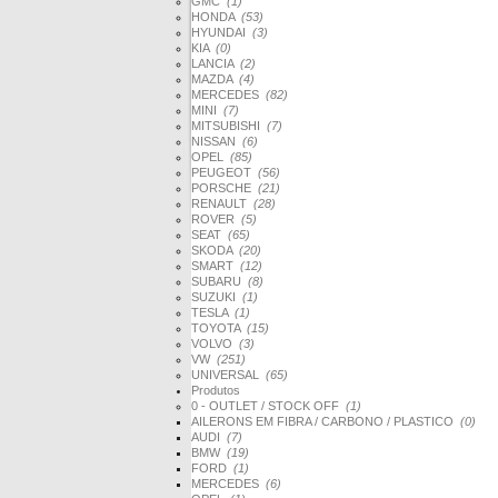
GMC
(1)
HONDA
(53)
HYUNDAI
(3)
KIA
(0)
LANCIA
(2)
MAZDA
(4)
MERCEDES
(82)
MINI
(7)
MITSUBISHI
(7)
NISSAN
(6)
OPEL
(85)
PEUGEOT
(56)
PORSCHE
(21)
RENAULT
(28)
ROVER
(5)
SEAT
(65)
SKODA
(20)
SMART
(12)
SUBARU
(8)
SUZUKI
(1)
TESLA
(1)
TOYOTA
(15)
VOLVO
(3)
VW
(251)
UNIVERSAL
(65)
Produtos
0 - OUTLET / STOCK OFF
(1)
AILERONS EM FIBRA / CARBONO / PLASTICO
(0)
AUDI
(7)
BMW
(19)
FORD
(1)
MERCEDES
(6)