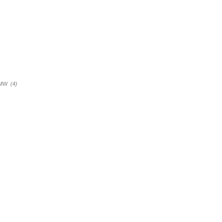
a BMW
(4)