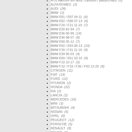
A-01 Ailerons em fibra / carbono / plástico ABS
(0)
ALFA ROMEO
(2)
AUDI
(26)
BMW
(2)
BMW E81 / E87 04-11
(6)
BMW E82 / E88 07-13
(6)
BMW F20 / F21 11-19
(7)
BMW E30 82-94
(7)
BMW E36 90-99
(14)
BMW E46 98-07
(8)
BMW E90 05-12
(7)
BMW E92 / E93 06-13
(10)
BMW F30 / F31 11-19
(9)
BMW E39 95-03
(4)
BMW E60 / E61 03-10
(8)
BMW F10 10-17
(5)
BMW F32 / F33 / F36 / F83 13-20
(8)
CITROEN
(11)
FIAT
(14)
FORD
(12)
HYUNDAI
(2)
HONDA
(22)
KIA
(2)
LANCIA
(2)
MERCEDES
(16)
MINI
(3)
MITSUBISHI
(4)
NISSAN
(5)
OPEL
(6)
PEUGEOT
(12)
PORSCHE
(5)
RENAULT
(8)