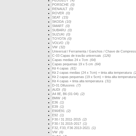
PEUGEOT
(4)
PORSCHE
(0)
RENAULT
(0)
ROVER
(0)
SEAT
(15)
SKODA
(10)
SMART
(0)
SUBARU
(0)
SUZUKI
(0)
TOYOTA
(0)
VOLVO
(3)
VW
(32)
Universal / Ferramenta / Ganchos / Chave de Compres
C-03 Capas de travão universais
(126)
Capas medias 24 x 7cm
(64)
Capas pequenas 19 x 5 cm
(64)
Kit 4 capas
(61)
Kit 2 capas medias (24 x 7cm) + tinta alta temperatura
(
Kit 2 capas pequenas (19 x 5cm) + tinta alta temperatur
Kit 4 capas + tinta alta temperatura
(31)
D-01 Difusores
(7)
AUDI
(5)
A4 8E, B6 (01-04)
(2)
BMW
(4)
E36
(1)
E39
(1)
E90/E91
(2)
E92
(1)
F30 / 31 2011-2015
(2)
F30 / 31 2015-2017
(1)
F32, F33, F36 2013-2021
(1)
VW
(6)