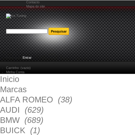
Contacto
Mapa do site
Bem-vindo
Entrar
Carrinho:
(vazio)
Minha Conta
Inicio
Marcas
ALFA ROMEO
(38)
AUDI
(629)
BMW
(689)
BUICK
(1)