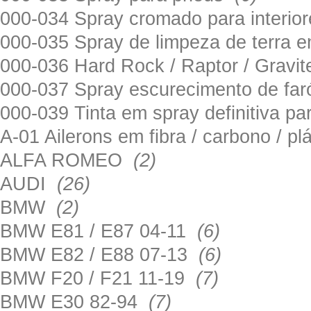
000-034 Spray cromado para interi
000-035 Spray de limpeza de terra em
000-036 Hard Rock / Raptor / Gravi
000-037 Spray escurecimento de fa
000-039 Tinta em spray definitiva pa
A-01 Ailerons em fibra / carbono / p
ALFA ROMEO
(2)
AUDI
(26)
BMW
(2)
BMW E81 / E87 04-11
(6)
BMW E82 / E88 07-13
(6)
BMW F20 / F21 11-19
(7)
BMW E30 82-94
(7)