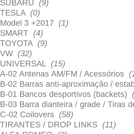
SUBARU
(9)
TESLA
(0)
Model 3 +2017
(1)
SMART
(4)
TOYOTA
(9)
VW
(32)
UNIVERSAL
(15)
A-02 Antenas AM/FM / Acessórios
(
B-02 Barras anti-aproximação / esta
B-01 Bancos desportivos (backets)
B-03 Barra dianteira / grade / Tira
C-02 Coilovers
(58)
TIRANTES / DROP LINKS
(11)