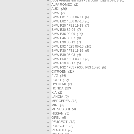
A-01 Ailerons em fibra / carbono / plástico ABS
(0)
ALFA ROMEO
(2)
AUDI
(26)
BMW
(2)
BMW E81 / E87 04-11
(6)
BMW E82 / E88 07-13
(6)
BMW F20 / F21 11-19
(7)
BMW E30 82-94
(7)
BMW E36 90-99
(14)
BMW E46 98-07
(8)
BMW E90 05-12
(7)
BMW E92 / E93 06-13
(10)
BMW F30 / F31 11-19
(9)
BMW E39 95-03
(4)
BMW E60 / E61 03-10
(8)
BMW F10 10-17
(5)
BMW F32 / F33 / F36 / F83 13-20
(8)
CITROEN
(11)
FIAT
(14)
FORD
(12)
HYUNDAI
(2)
HONDA
(22)
KIA
(2)
LANCIA
(2)
MERCEDES
(16)
MINI
(3)
MITSUBISHI
(4)
NISSAN
(5)
OPEL
(6)
PEUGEOT
(12)
PORSCHE
(5)
RENAULT
(8)