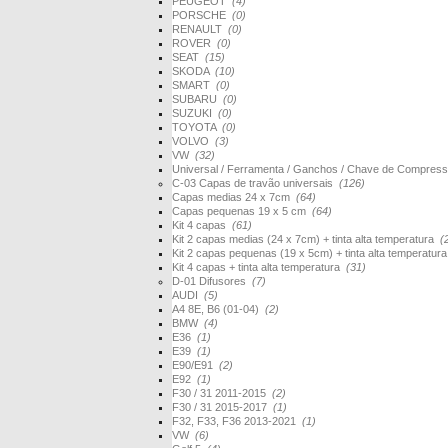
PEUGEOT
(4)
PORSCHE
(0)
RENAULT
(0)
ROVER
(0)
SEAT
(15)
SKODA
(10)
SMART
(0)
SUBARU
(0)
SUZUKI
(0)
TOYOTA
(0)
VOLVO
(3)
VW
(32)
Universal / Ferramenta / Ganchos / Chave de Compres
C-03 Capas de travão universais
(126)
Capas medias 24 x 7cm
(64)
Capas pequenas 19 x 5 cm
(64)
Kit 4 capas
(61)
Kit 2 capas medias (24 x 7cm) + tinta alta temperatura
(
Kit 2 capas pequenas (19 x 5cm) + tinta alta temperatur
Kit 4 capas + tinta alta temperatura
(31)
D-01 Difusores
(7)
AUDI
(5)
A4 8E, B6 (01-04)
(2)
BMW
(4)
E36
(1)
E39
(1)
E90/E91
(2)
E92
(1)
F30 / 31 2011-2015
(2)
F30 / 31 2015-2017
(1)
F32, F33, F36 2013-2021
(1)
VW
(6)