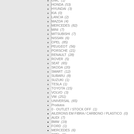
GMC
(1)
HONDA
(53)
HYUNDAI
(3)
KIA
(0)
LANCIA
(2)
MAZDA
(4)
MERCEDES
(82)
MINI
(7)
MITSUBISHI
(7)
NISSAN
(6)
OPEL
(85)
PEUGEOT
(56)
PORSCHE
(21)
RENAULT
(28)
ROVER
(5)
SEAT
(65)
SKODA
(20)
SMART
(12)
SUBARU
(8)
SUZUKI
(1)
TESLA
(1)
TOYOTA
(15)
VOLVO
(3)
VW
(251)
UNIVERSAL
(65)
Produtos
0 - OUTLET / STOCK OFF
(1)
AILERONS EM FIBRA / CARBONO / PLASTICO
(0)
AUDI
(7)
BMW
(19)
FORD
(1)
MERCEDES
(6)