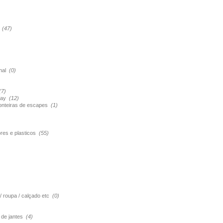
s
(47)
onal
(0)
(7)
pray
(12)
ponteiras de escapes
(1)
ores e plasticos
(55)
 / roupa / calçado etc
(0)
o de jantes
(4)