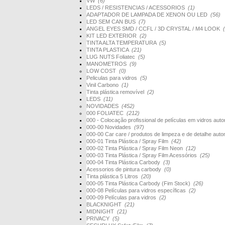
VW
(6)
LEDS / RESISTENCIAS / ACESSORIOS
(1)
ADAPTADOR DE LAMPADA DE XENON OU LED
(56)
LED SEM CAN BUS
(7)
ANGEL EYES SMD / CCFL / 3D CRYSTAL / M4 LOOK
KIT LED EXTERIOR
(2)
TINTA ALTA TEMPERATURA
(5)
TINTA PLASTICA
(21)
LUG NUTS Foliatec
(5)
MANOMETROS
(9)
LOW COST
(0)
Peliculas para vidros
(5)
Vinil Carbono
(1)
Tinta plástica removível
(2)
LEDS
(11)
NOVIDADES
(452)
000 FOLIATEC
(212)
000 - Colocação profissional de películas em vidros au
000-00 Novidades
(97)
000-00 Car care / produtos de limpeza e de detalhe au
000-01 Tinta Plástica / Spray Film
(42)
000-02 Tinta Plástica / Spray Film Neon
(12)
000-03 Tinta Plástica / Spray Film Acessórios
(25)
000-04 Tinta Plástica Carbody
(3)
Acessorios de pintura carbody
(0)
Tinta plástica 5 Litros
(20)
000-05 Tinta Plástica Carbody (Fim Stock)
(26)
000-08 Películas para vidros específicas
(2)
000-09 Películas para vidros
(2)
BLACKNIGHT
(21)
MIDNIGHT
(21)
PRIVACY
(5)