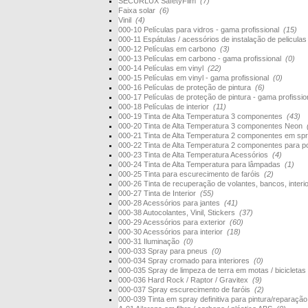
SECURLUX SafetyFilm
(7)
Faixa solar
(6)
Vinil
(4)
000-10 Películas para vidros - gama profissional
(15)
000-11 Espátulas / acessórios de instalação de pelicula
000-12 Películas em carbono
(3)
000-13 Películas em carbono - gama profissional
(0)
000-14 Películas em vinyl
(22)
000-15 Películas em vinyl - gama profissional
(0)
000-16 Películas de proteção de pintura
(6)
000-17 Películas de proteção de pintura - gama profissi
000-18 Películas de interior
(11)
000-19 Tinta de Alta Temperatura 3 componentes
(43)
000-20 Tinta de Alta Temperatura 3 componentes Neon
000-21 Tinta de Alta Temperatura 2 componentes em s
000-22 Tinta de Alta Temperatura 2 componentes para 
000-23 Tinta de Alta Temperatura Acessórios
(4)
000-24 Tinta de Alta Temperatura para lâmpadas
(1)
000-25 Tinta para escurecimento de faróis
(2)
000-26 Tinta de recuperação de volantes, bancos, interi
000-27 Tinta de Interior
(55)
000-28 Acessórios para jantes
(41)
000-38 Autocolantes, Vinil, Stickers
(37)
000-29 Acessórios para exterior
(60)
000-30 Acessórios para interior
(18)
000-31 Iluminação
(0)
000-033 Spray para pneus
(0)
000-034 Spray cromado para interiores
(0)
000-035 Spray de limpeza de terra em motas / bicicletas
000-036 Hard Rock / Raptor / Gravitex
(9)
000-037 Spray escurecimento de faróis
(2)
000-039 Tinta em spray definitiva para pintura/reparaçã