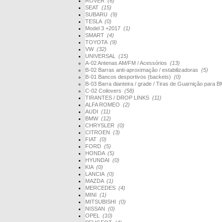
ROVER
(6)
SEAT
(15)
SUBARU
(9)
TESLA
(0)
Model 3 +2017
(1)
SMART
(4)
TOYOTA
(9)
VW
(32)
UNIVERSAL
(15)
A-02 Antenas AM/FM / Acessórios
(13)
B-02 Barras anti-aproximação / estabilizadoras
(5)
B-01 Bancos desportivos (backets)
(0)
B-03 Barra dianteira / grade / Tiras de Guarnição par
C-02 Coilovers
(58)
TIRANTES / DROP LINKS
(11)
ALFA ROMEO
(2)
AUDI
(11)
BMW
(12)
CHRYSLER
(0)
CITROEN
(3)
FIAT
(0)
FORD
(5)
HONDA
(5)
HYUNDAI
(0)
KIA
(0)
LANCIA
(0)
MAZDA
(1)
MERCEDES
(4)
MINI
(1)
MITSUBISHI
(0)
NISSAN
(0)
OPEL
(10)