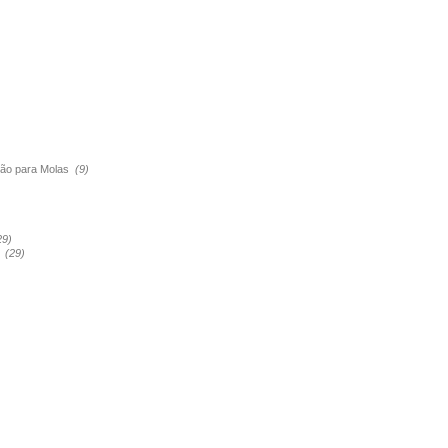
são para Molas
(9)
29)
a
(29)