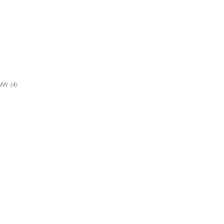
a BMW
(4)