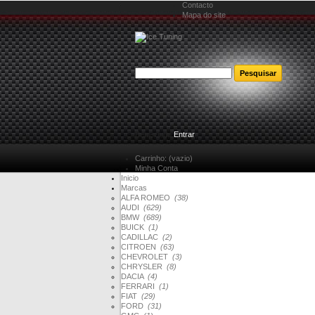
Contacto
Mapa do site
Bem-vindo
Entrar
Carrinho:
(vazio)
Minha Conta
Inicio
Marcas
ALFA ROMEO
(38)
AUDI
(629)
BMW
(689)
BUICK
(1)
CADILLAC
(2)
CITROEN
(63)
CHEVROLET
(3)
CHRYSLER
(8)
DACIA
(4)
FERRARI
(1)
FIAT
(29)
FORD
(31)