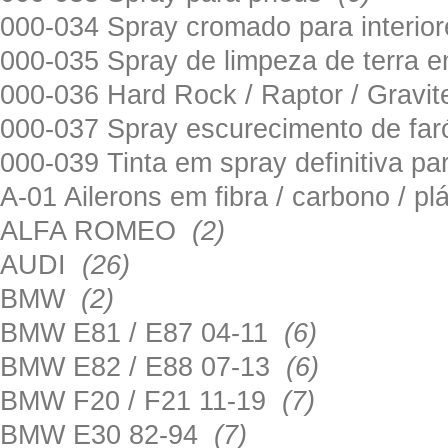
000-034 Spray cromado para interi
000-035 Spray de limpeza de terra em
000-036 Hard Rock / Raptor / Gravi
000-037 Spray escurecimento de fa
000-039 Tinta em spray definitiva pa
A-01 Ailerons em fibra / carbono / p
ALFA ROMEO
(2)
AUDI
(26)
BMW
(2)
BMW E81 / E87 04-11
(6)
BMW E82 / E88 07-13
(6)
BMW F20 / F21 11-19
(7)
BMW E30 82-94
(7)