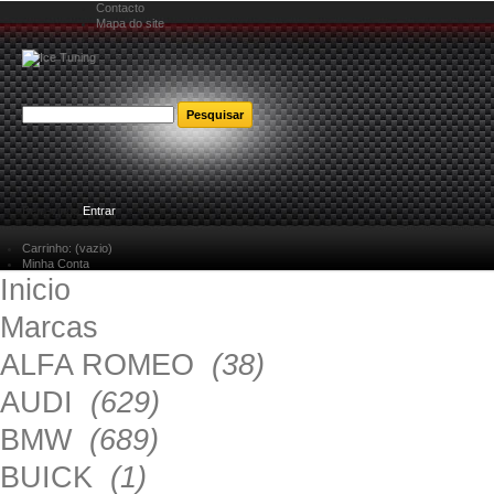
Contacto
Mapa do site
Bem-vindo
Entrar
Carrinho:
(vazio)
Minha Conta
Inicio
Marcas
ALFA ROMEO
(38)
AUDI
(629)
BMW
(689)
BUICK
(1)