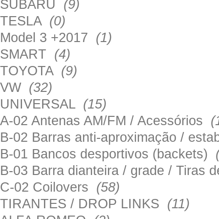
SUBARU
(9)
TESLA
(0)
Model 3 +2017
(1)
SMART
(4)
TOYOTA
(9)
VW
(32)
UNIVERSAL
(15)
A-02 Antenas AM/FM / Acessórios
(
B-02 Barras anti-aproximação / esta
B-01 Bancos desportivos (backets)
B-03 Barra dianteira / grade / Tira
C-02 Coilovers
(58)
TIRANTES / DROP LINKS
(11)