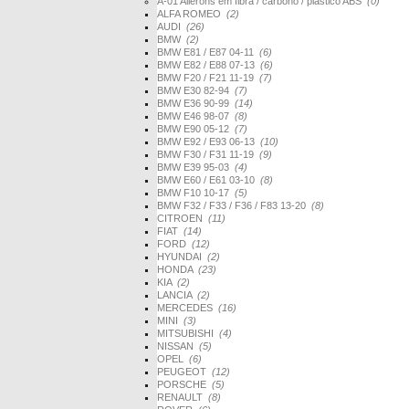
A-01 Ailerons em fibra / carbono / plástico ABS
(0)
ALFA ROMEO
(2)
AUDI
(26)
BMW
(2)
BMW E81 / E87 04-11
(6)
BMW E82 / E88 07-13
(6)
BMW F20 / F21 11-19
(7)
BMW E30 82-94
(7)
BMW E36 90-99
(14)
BMW E46 98-07
(8)
BMW E90 05-12
(7)
BMW E92 / E93 06-13
(10)
BMW F30 / F31 11-19
(9)
BMW E39 95-03
(4)
BMW E60 / E61 03-10
(8)
BMW F10 10-17
(5)
BMW F32 / F33 / F36 / F83 13-20
(8)
CITROEN
(11)
FIAT
(14)
FORD
(12)
HYUNDAI
(2)
HONDA
(23)
KIA
(2)
LANCIA
(2)
MERCEDES
(16)
MINI
(3)
MITSUBISHI
(4)
NISSAN
(5)
OPEL
(6)
PEUGEOT
(12)
PORSCHE
(5)
RENAULT
(8)