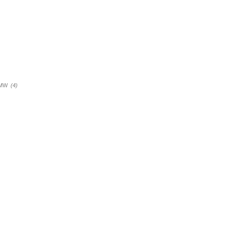
a BMW
(4)