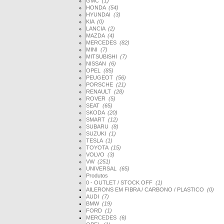
GMC
(1)
HONDA
(54)
HYUNDAI
(3)
KIA
(0)
LANCIA
(2)
MAZDA
(4)
MERCEDES
(82)
MINI
(7)
MITSUBISHI
(7)
NISSAN
(6)
OPEL
(85)
PEUGEOT
(56)
PORSCHE
(21)
RENAULT
(28)
ROVER
(5)
SEAT
(65)
SKODA
(20)
SMART
(12)
SUBARU
(8)
SUZUKI
(1)
TESLA
(1)
TOYOTA
(15)
VOLVO
(3)
VW
(251)
UNIVERSAL
(65)
Produtos
0 - OUTLET / STOCK OFF
(1)
AILERONS EM FIBRA / CARBONO / PLASTICO
(0)
AUDI
(7)
BMW
(19)
FORD
(1)
MERCEDES
(6)