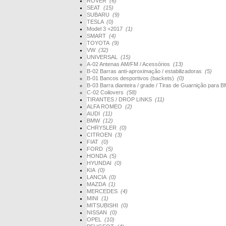
ROVER
(6)
SEAT
(15)
SUBARU
(9)
TESLA
(0)
Model 3 +2017
(1)
SMART
(4)
TOYOTA
(9)
VW
(32)
UNIVERSAL
(15)
A-02 Antenas AM/FM / Acessórios
(13)
B-02 Barras anti-aproximação / estabilizadoras
(5)
B-01 Bancos desportivos (backets)
(0)
B-03 Barra dianteira / grade / Tiras de Guarnição par
C-02 Coilovers
(58)
TIRANTES / DROP LINKS
(11)
ALFA ROMEO
(2)
AUDI
(11)
BMW
(12)
CHRYSLER
(0)
CITROEN
(3)
FIAT
(0)
FORD
(5)
HONDA
(5)
HYUNDAI
(0)
KIA
(0)
LANCIA
(0)
MAZDA
(1)
MERCEDES
(4)
MINI
(1)
MITSUBISHI
(0)
NISSAN
(0)
OPEL
(10)