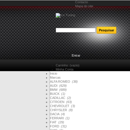
Contacto
Mapa do site
Bem-vindo
Entrar
Carrinho:
(vazio)
Minha Conta
Inicio
Marcas
ALFA ROMEO
(38)
AUDI
(629)
BMW
(689)
BUICK
(1)
CADILLAC
(2)
CITROEN
(63)
CHEVROLET
(3)
CHRYSLER
(8)
DACIA
(4)
FERRARI
(1)
FIAT
(29)
FORD
(31)