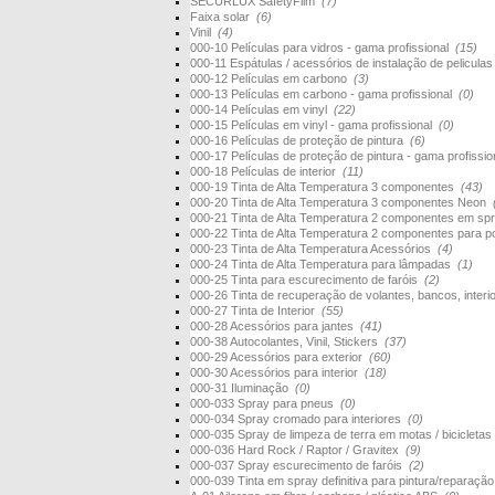
SECURLUX SafetyFilm
(7)
Faixa solar
(6)
Vinil
(4)
000-10 Películas para vidros - gama profissional
(15)
000-11 Espátulas / acessórios de instalação de pelicula
000-12 Películas em carbono
(3)
000-13 Películas em carbono - gama profissional
(0)
000-14 Películas em vinyl
(22)
000-15 Películas em vinyl - gama profissional
(0)
000-16 Películas de proteção de pintura
(6)
000-17 Películas de proteção de pintura - gama profissi
000-18 Películas de interior
(11)
000-19 Tinta de Alta Temperatura 3 componentes
(43)
000-20 Tinta de Alta Temperatura 3 componentes Neon
000-21 Tinta de Alta Temperatura 2 componentes em s
000-22 Tinta de Alta Temperatura 2 componentes para 
000-23 Tinta de Alta Temperatura Acessórios
(4)
000-24 Tinta de Alta Temperatura para lâmpadas
(1)
000-25 Tinta para escurecimento de faróis
(2)
000-26 Tinta de recuperação de volantes, bancos, interi
000-27 Tinta de Interior
(55)
000-28 Acessórios para jantes
(41)
000-38 Autocolantes, Vinil, Stickers
(37)
000-29 Acessórios para exterior
(60)
000-30 Acessórios para interior
(18)
000-31 Iluminação
(0)
000-033 Spray para pneus
(0)
000-034 Spray cromado para interiores
(0)
000-035 Spray de limpeza de terra em motas / bicicletas
000-036 Hard Rock / Raptor / Gravitex
(9)
000-037 Spray escurecimento de faróis
(2)
000-039 Tinta em spray definitiva para pintura/reparaçã