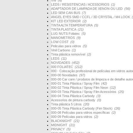
VW
(6)
LEDS / RESISTENCIAS / ACESSORIOS
(1)
ADAPTADOR DE LAMPADA DE XENON OU LED
(56)
LED SEM CAN BUS
(7)
ANGEL EYES SMD / CCFL / 3D CRYSTAL / M4 LOOK
KIT LED EXTERIOR
(2)
TINTA ALTA TEMPERATURA
(5)
TINTA PLASTICA
(21)
LUG NUTS Foliatec
(5)
MANOMETROS
(9)
LOW COST
(0)
Peliculas para vidros
(5)
Vinil Carbono
(1)
Tinta plástica removível
(2)
LEDS
(11)
NOVIDADES
(452)
000 FOLIATEC
(212)
000 - Colocação profissional de películas em vidros au
000-00 Novidades
(97)
000-00 Car care / produtos de limpeza e de detalhe au
000-01 Tinta Plástica / Spray Film
(42)
000-02 Tinta Plástica / Spray Film Neon
(12)
000-03 Tinta Plástica / Spray Film Acessórios
(25)
000-04 Tinta Plástica Carbody
(3)
Acessorios de pintura carbody
(0)
Tinta plástica 5 Litros
(20)
000-05 Tinta Plástica Carbody (Fim Stock)
(26)
000-08 Películas para vidros específicas
(2)
000-09 Películas para vidros
(2)
BLACKNIGHT
(21)
MIDNIGHT
(21)
PRIVACY
(5)