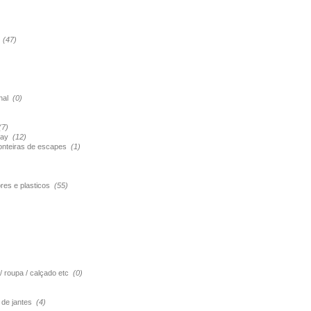
s
(47)
onal
(0)
(7)
pray
(12)
ponteiras de escapes
(1)
ores e plasticos
(55)
 / roupa / calçado etc
(0)
o de jantes
(4)