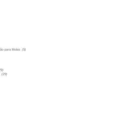
são para Molas
(9)
29)
a
(29)