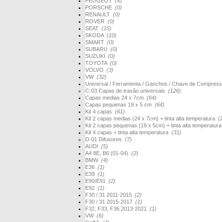
PEUGEOT
(4)
PORSCHE
(0)
RENAULT
(0)
ROVER
(0)
SEAT
(15)
SKODA
(10)
SMART
(0)
SUBARU
(0)
SUZUKI
(0)
TOYOTA
(0)
VOLVO
(3)
VW
(32)
Universal / Ferramenta / Ganchos / Chave de Compres
C-03 Capas de travão universais
(126)
Capas medias 24 x 7cm
(64)
Capas pequenas 19 x 5 cm
(64)
Kit 4 capas
(61)
Kit 2 capas medias (24 x 7cm) + tinta alta temperatura
(
Kit 2 capas pequenas (19 x 5cm) + tinta alta temperatur
Kit 4 capas + tinta alta temperatura
(31)
D-01 Difusores
(7)
AUDI
(5)
A4 8E, B6 (01-04)
(2)
BMW
(4)
E36
(1)
E39
(1)
E90/E91
(2)
E92
(1)
F30 / 31 2011-2015
(2)
F30 / 31 2015-2017
(1)
F32, F33, F36 2013-2021
(1)
VW
(6)