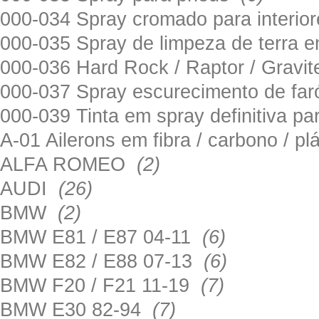
000-034 Spray cromado para interi
000-035 Spray de limpeza de terra em
000-036 Hard Rock / Raptor / Gravi
000-037 Spray escurecimento de fa
000-039 Tinta em spray definitiva pa
A-01 Ailerons em fibra / carbono / p
ALFA ROMEO
(2)
AUDI
(26)
BMW
(2)
BMW E81 / E87 04-11
(6)
BMW E82 / E88 07-13
(6)
BMW F20 / F21 11-19
(7)
BMW E30 82-94
(7)