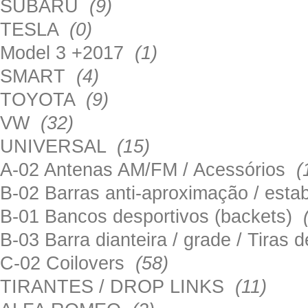
SUBARU
(9)
TESLA
(0)
Model 3 +2017
(1)
SMART
(4)
TOYOTA
(9)
VW
(32)
UNIVERSAL
(15)
A-02 Antenas AM/FM / Acessórios
(
B-02 Barras anti-aproximação / esta
B-01 Bancos desportivos (backets)
B-03 Barra dianteira / grade / Tira
C-02 Coilovers
(58)
TIRANTES / DROP LINKS
(11)