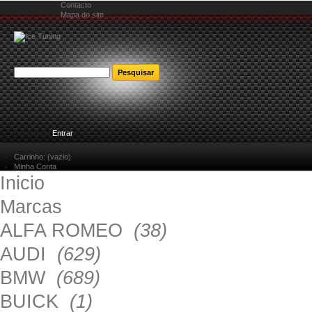
Contacto
Mapa do site
Bem-vindo
Entrar
Carrinho:
(vazio)
Minha Conta
Inicio
Marcas
ALFA ROMEO
(38)
AUDI
(629)
BMW
(689)
BUICK
(1)