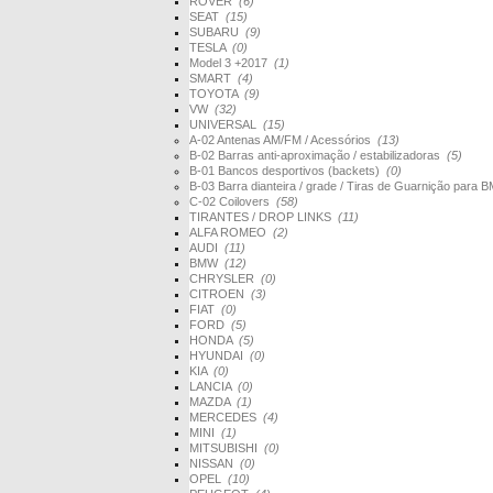
ROVER
(6)
SEAT
(15)
SUBARU
(9)
TESLA
(0)
Model 3 +2017
(1)
SMART
(4)
TOYOTA
(9)
VW
(32)
UNIVERSAL
(15)
A-02 Antenas AM/FM / Acessórios
(13)
B-02 Barras anti-aproximação / estabilizadoras
(5)
B-01 Bancos desportivos (backets)
(0)
B-03 Barra dianteira / grade / Tiras de Guarnição par
C-02 Coilovers
(58)
TIRANTES / DROP LINKS
(11)
ALFA ROMEO
(2)
AUDI
(11)
BMW
(12)
CHRYSLER
(0)
CITROEN
(3)
FIAT
(0)
FORD
(5)
HONDA
(5)
HYUNDAI
(0)
KIA
(0)
LANCIA
(0)
MAZDA
(1)
MERCEDES
(4)
MINI
(1)
MITSUBISHI
(0)
NISSAN
(0)
OPEL
(10)