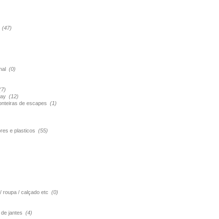
s
(47)
onal
(0)
(7)
pray
(12)
ponteiras de escapes
(1)
ores e plasticos
(55)
 / roupa / calçado etc
(0)
o de jantes
(4)