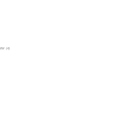
a BMW
(4)