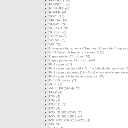
PEUGEOT
(4)
PORSCHE
(0)
RENAULT
(0)
ROVER
(0)
SEAT
(15)
SKODA
(10)
SMART
(0)
SUBARU
(0)
SUZUKI
(0)
TOYOTA
(0)
VOLVO
(3)
VW
(32)
Universal / Ferramenta / Ganchos / Chave de Compres
C-03 Capas de travão universais
(126)
Capas medias 24 x 7cm
(64)
Capas pequenas 19 x 5 cm
(64)
Kit 4 capas
(61)
Kit 2 capas medias (24 x 7cm) + tinta alta temperatura
(
Kit 2 capas pequenas (19 x 5cm) + tinta alta temperatur
Kit 4 capas + tinta alta temperatura
(31)
D-01 Difusores
(7)
AUDI
(5)
A4 8E, B6 (01-04)
(2)
BMW
(4)
E36
(1)
E39
(1)
E90/E91
(2)
E92
(1)
F30 / 31 2011-2015
(2)
F30 / 31 2015-2017
(1)
F32, F33, F36 2013-2021
(1)
VW
(6)