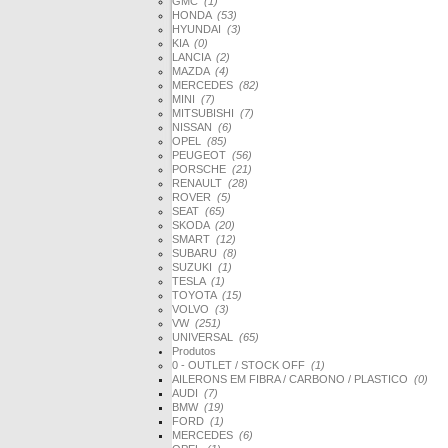
GMC
(1)
HONDA
(53)
HYUNDAI
(3)
KIA
(0)
LANCIA
(2)
MAZDA
(4)
MERCEDES
(82)
MINI
(7)
MITSUBISHI
(7)
NISSAN
(6)
OPEL
(85)
PEUGEOT
(56)
PORSCHE
(21)
RENAULT
(28)
ROVER
(5)
SEAT
(65)
SKODA
(20)
SMART
(12)
SUBARU
(8)
SUZUKI
(1)
TESLA
(1)
TOYOTA
(15)
VOLVO
(3)
VW
(251)
UNIVERSAL
(65)
Produtos
0 - OUTLET / STOCK OFF
(1)
AILERONS EM FIBRA / CARBONO / PLASTICO
(0)
AUDI
(7)
BMW
(19)
FORD
(1)
MERCEDES
(6)