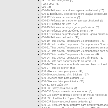
SECURLUX SafetyFilm
(7)
Faixa solar
(6)
Vinil
(4)
000-10 Películas para vidros - gama profissional
(15)
000-11 Espátulas / acessórios de instalação de pelicula
000-12 Películas em carbono
(3)
000-13 Películas em carbono - gama profissional
(0)
000-14 Películas em vinyl
(22)
000-15 Películas em vinyl - gama profissional
(0)
000-16 Películas de proteção de pintura
(6)
000-17 Películas de proteção de pintura - gama profissi
000-18 Películas de interior
(11)
000-19 Tinta de Alta Temperatura 3 componentes
(43)
000-20 Tinta de Alta Temperatura 3 componentes Neon
000-21 Tinta de Alta Temperatura 2 componentes em s
000-22 Tinta de Alta Temperatura 2 componentes para 
000-23 Tinta de Alta Temperatura Acessórios
(4)
000-24 Tinta de Alta Temperatura para lâmpadas
(1)
000-25 Tinta para escurecimento de faróis
(2)
000-26 Tinta de recuperação de volantes, bancos, interi
000-27 Tinta de Interior
(55)
000-28 Acessórios para jantes
(41)
000-38 Autocolantes, Vinil, Stickers
(37)
000-29 Acessórios para exterior
(60)
000-30 Acessórios para interior
(18)
000-31 Iluminação
(0)
000-033 Spray para pneus
(0)
000-034 Spray cromado para interiores
(0)
000-035 Spray de limpeza de terra em motas / bicicletas
000-036 Hard Rock / Raptor / Gravitex
(9)
000-037 Spray escurecimento de faróis
(2)
000-039 Tinta em spray definitiva para pintura/reparaçã