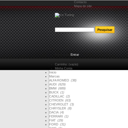
Contacto
Mapa do site
Bem-vindo
Entrar
Carrinho:
(vazio)
Minha Conta
Inicio
Marcas
ALFA ROMEO
(38)
AUDI
(629)
BMW
(689)
BUICK
(1)
CADILLAC
(2)
CITROEN
(63)
CHEVROLET
(3)
CHRYSLER
(8)
DACIA
(4)
FERRARI
(1)
FIAT
(29)
FORD
(31)