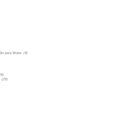
são para Molas
(9)
29)
a
(29)