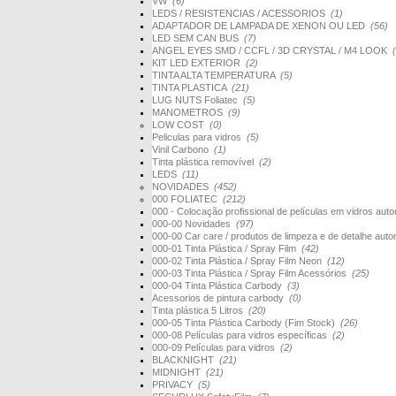
VW
(6)
LEDS / RESISTENCIAS / ACESSORIOS
(1)
ADAPTADOR DE LAMPADA DE XENON OU LED
(56)
LED SEM CAN BUS
(7)
ANGEL EYES SMD / CCFL / 3D CRYSTAL / M4 LOOK
KIT LED EXTERIOR
(2)
TINTA ALTA TEMPERATURA
(5)
TINTA PLASTICA
(21)
LUG NUTS Foliatec
(5)
MANOMETROS
(9)
LOW COST
(0)
Peliculas para vidros
(5)
Vinil Carbono
(1)
Tinta plástica removível
(2)
LEDS
(11)
NOVIDADES
(452)
000 FOLIATEC
(212)
000 - Colocação profissional de películas em vidros au
000-00 Novidades
(97)
000-00 Car care / produtos de limpeza e de detalhe au
000-01 Tinta Plástica / Spray Film
(42)
000-02 Tinta Plástica / Spray Film Neon
(12)
000-03 Tinta Plástica / Spray Film Acessórios
(25)
000-04 Tinta Plástica Carbody
(3)
Acessorios de pintura carbody
(0)
Tinta plástica 5 Litros
(20)
000-05 Tinta Plástica Carbody (Fim Stock)
(26)
000-08 Películas para vidros específicas
(2)
000-09 Películas para vidros
(2)
BLACKNIGHT
(21)
MIDNIGHT
(21)
PRIVACY
(5)