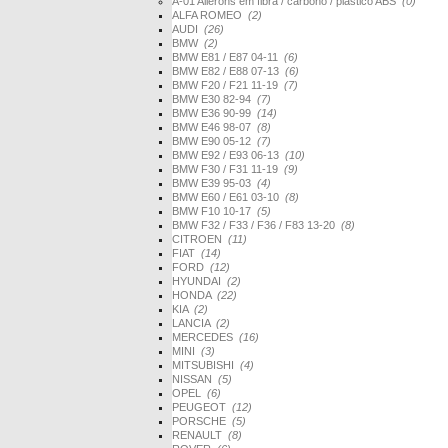
A-01 Ailerons em fibra / carbono / plástico ABS
(0)
ALFA ROMEO
(2)
AUDI
(26)
BMW
(2)
BMW E81 / E87 04-11
(6)
BMW E82 / E88 07-13
(6)
BMW F20 / F21 11-19
(7)
BMW E30 82-94
(7)
BMW E36 90-99
(14)
BMW E46 98-07
(8)
BMW E90 05-12
(7)
BMW E92 / E93 06-13
(10)
BMW F30 / F31 11-19
(9)
BMW E39 95-03
(4)
BMW E60 / E61 03-10
(8)
BMW F10 10-17
(5)
BMW F32 / F33 / F36 / F83 13-20
(8)
CITROEN
(11)
FIAT
(14)
FORD
(12)
HYUNDAI
(2)
HONDA
(22)
KIA
(2)
LANCIA
(2)
MERCEDES
(16)
MINI
(3)
MITSUBISHI
(4)
NISSAN
(5)
OPEL
(6)
PEUGEOT
(12)
PORSCHE
(5)
RENAULT
(8)