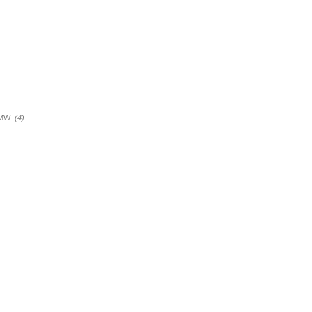
a BMW
(4)