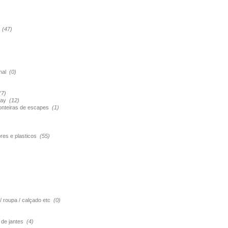
s
(47)
onal
(0)
(7)
pray
(12)
ponteiras de escapes
(1)
ores e plasticos
(55)
 / roupa / calçado etc
(0)
o de jantes
(4)