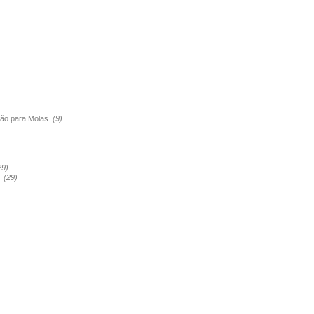
são para Molas
(9)
29)
a
(29)