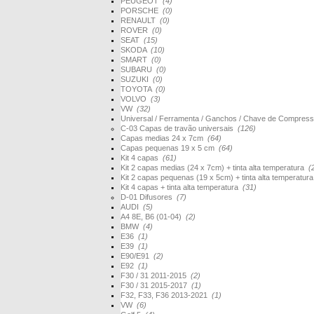
PEUGEOT
(4)
PORSCHE
(0)
RENAULT
(0)
ROVER
(0)
SEAT
(15)
SKODA
(10)
SMART
(0)
SUBARU
(0)
SUZUKI
(0)
TOYOTA
(0)
VOLVO
(3)
VW
(32)
Universal / Ferramenta / Ganchos / Chave de Compres
C-03 Capas de travão universais
(126)
Capas medias 24 x 7cm
(64)
Capas pequenas 19 x 5 cm
(64)
Kit 4 capas
(61)
Kit 2 capas medias (24 x 7cm) + tinta alta temperatura
(
Kit 2 capas pequenas (19 x 5cm) + tinta alta temperatur
Kit 4 capas + tinta alta temperatura
(31)
D-01 Difusores
(7)
AUDI
(5)
A4 8E, B6 (01-04)
(2)
BMW
(4)
E36
(1)
E39
(1)
E90/E91
(2)
E92
(1)
F30 / 31 2011-2015
(2)
F30 / 31 2015-2017
(1)
F32, F33, F36 2013-2021
(1)
VW
(6)