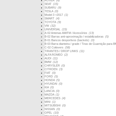
ROVER
(6)
SEAT
(15)
SUBARU
(9)
TESLA
(0)
Model 3 +2017
(1)
SMART
(4)
TOYOTA
(9)
VW
(32)
UNIVERSAL
(15)
A-02 Antenas AM/FM / Acessórios
(13)
B-02 Barras anti-aproximação / estabilizadoras
(5)
B-01 Bancos desportivos (backets)
(0)
B-03 Barra dianteira / grade / Tiras de Guarnição par
C-02 Coilovers
(58)
TIRANTES / DROP LINKS
(11)
ALFA ROMEO
(2)
AUDI
(11)
BMW
(12)
CHRYSLER
(0)
CITROEN
(3)
FIAT
(0)
FORD
(5)
HONDA
(5)
HYUNDAI
(0)
KIA
(0)
LANCIA
(0)
MAZDA
(1)
MERCEDES
(4)
MINI
(1)
MITSUBISHI
(0)
NISSAN
(0)
OPEL
(10)