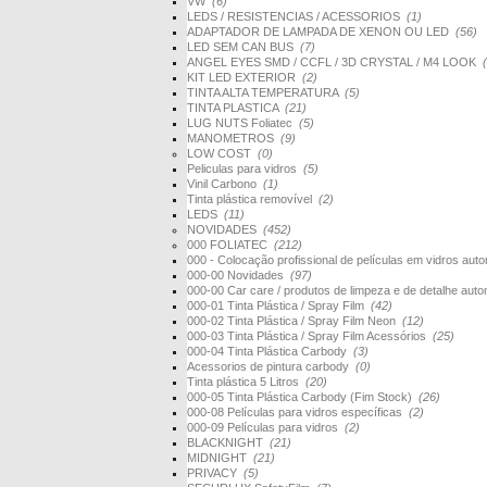
VW
(6)
LEDS / RESISTENCIAS / ACESSORIOS
(1)
ADAPTADOR DE LAMPADA DE XENON OU LED
(56)
LED SEM CAN BUS
(7)
ANGEL EYES SMD / CCFL / 3D CRYSTAL / M4 LOOK
KIT LED EXTERIOR
(2)
TINTA ALTA TEMPERATURA
(5)
TINTA PLASTICA
(21)
LUG NUTS Foliatec
(5)
MANOMETROS
(9)
LOW COST
(0)
Peliculas para vidros
(5)
Vinil Carbono
(1)
Tinta plástica removível
(2)
LEDS
(11)
NOVIDADES
(452)
000 FOLIATEC
(212)
000 - Colocação profissional de películas em vidros au
000-00 Novidades
(97)
000-00 Car care / produtos de limpeza e de detalhe au
000-01 Tinta Plástica / Spray Film
(42)
000-02 Tinta Plástica / Spray Film Neon
(12)
000-03 Tinta Plástica / Spray Film Acessórios
(25)
000-04 Tinta Plástica Carbody
(3)
Acessorios de pintura carbody
(0)
Tinta plástica 5 Litros
(20)
000-05 Tinta Plástica Carbody (Fim Stock)
(26)
000-08 Películas para vidros específicas
(2)
000-09 Películas para vidros
(2)
BLACKNIGHT
(21)
MIDNIGHT
(21)
PRIVACY
(5)