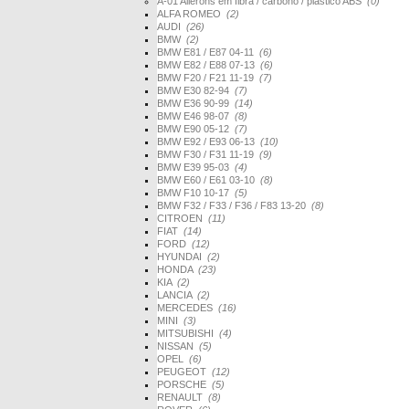
A-01 Ailerons em fibra / carbono / plástico ABS
(0)
ALFA ROMEO
(2)
AUDI
(26)
BMW
(2)
BMW E81 / E87 04-11
(6)
BMW E82 / E88 07-13
(6)
BMW F20 / F21 11-19
(7)
BMW E30 82-94
(7)
BMW E36 90-99
(14)
BMW E46 98-07
(8)
BMW E90 05-12
(7)
BMW E92 / E93 06-13
(10)
BMW F30 / F31 11-19
(9)
BMW E39 95-03
(4)
BMW E60 / E61 03-10
(8)
BMW F10 10-17
(5)
BMW F32 / F33 / F36 / F83 13-20
(8)
CITROEN
(11)
FIAT
(14)
FORD
(12)
HYUNDAI
(2)
HONDA
(23)
KIA
(2)
LANCIA
(2)
MERCEDES
(16)
MINI
(3)
MITSUBISHI
(4)
NISSAN
(5)
OPEL
(6)
PEUGEOT
(12)
PORSCHE
(5)
RENAULT
(8)