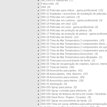
SECURLUX SafetyFilm
(7)
Faixa solar
(6)
Vinil
(4)
000-10 Películas para vidros - gama profissional
(15)
000-11 Espátulas / acessórios de instalação de pelicula
000-12 Películas em carbono
(3)
000-13 Películas em carbono - gama profissional
(0)
000-14 Películas em vinyl
(22)
000-15 Películas em vinyl - gama profissional
(0)
000-16 Películas de proteção de pintura
(6)
000-17 Películas de proteção de pintura - gama profissi
000-18 Películas de interior
(11)
000-19 Tinta de Alta Temperatura 3 componentes
(43)
000-20 Tinta de Alta Temperatura 3 componentes Neon
000-21 Tinta de Alta Temperatura 2 componentes em s
000-22 Tinta de Alta Temperatura 2 componentes para 
000-23 Tinta de Alta Temperatura Acessórios
(4)
000-24 Tinta de Alta Temperatura para lâmpadas
(1)
000-25 Tinta para escurecimento de faróis
(2)
000-26 Tinta de recuperação de volantes, bancos, interi
000-27 Tinta de Interior
(55)
000-28 Acessórios para jantes
(41)
000-38 Autocolantes, Vinil, Stickers
(37)
000-29 Acessórios para exterior
(60)
000-30 Acessórios para interior
(18)
000-31 Iluminação
(0)
000-033 Spray para pneus
(0)
000-034 Spray cromado para interiores
(0)
000-035 Spray de limpeza de terra em motas / bicicletas
000-036 Hard Rock / Raptor / Gravitex
(9)
000-037 Spray escurecimento de faróis
(2)
000-039 Tinta em spray definitiva para pintura/reparaçã