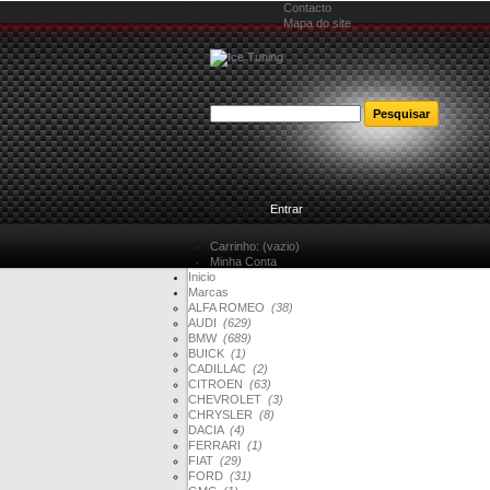
Contacto
Mapa do site
Bem-vindo
Entrar
Carrinho:
(vazio)
Minha Conta
Inicio
Marcas
ALFA ROMEO
(38)
AUDI
(629)
BMW
(689)
BUICK
(1)
CADILLAC
(2)
CITROEN
(63)
CHEVROLET
(3)
CHRYSLER
(8)
DACIA
(4)
FERRARI
(1)
FIAT
(29)
FORD
(31)