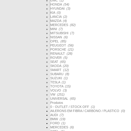
GMC
(1)
HONDA
(54)
HYUNDAI
(3)
KIA
(0)
LANCIA
(2)
MAZDA
(4)
MERCEDES
(82)
MINI
(7)
MITSUBISHI
(7)
NISSAN
(6)
OPEL
(85)
PEUGEOT
(56)
PORSCHE
(21)
RENAULT
(28)
ROVER
(5)
SEAT
(65)
SKODA
(20)
SMART
(12)
SUBARU
(8)
SUZUKI
(1)
TESLA
(1)
TOYOTA
(15)
VOLVO
(3)
VW
(251)
UNIVERSAL
(65)
Produtos
0 - OUTLET / STOCK OFF
(1)
AILERONS EM FIBRA / CARBONO / PLASTICO
(0)
AUDI
(7)
BMW
(19)
FORD
(1)
MERCEDES
(6)