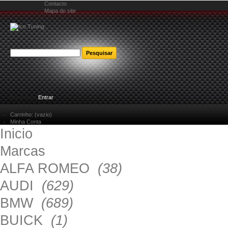
Contacto
Mapa do site
Bem-vindo
Entrar
Carrinho:
(vazio)
Minha Conta
Inicio
Marcas
ALFA ROMEO
(38)
AUDI
(629)
BMW
(689)
BUICK
(1)