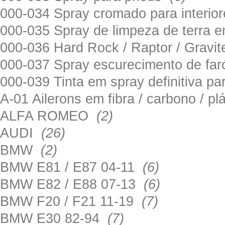
000-034 Spray cromado para interi
000-035 Spray de limpeza de terra em
000-036 Hard Rock / Raptor / Gravi
000-037 Spray escurecimento de fa
000-039 Tinta em spray definitiva pa
A-01 Ailerons em fibra / carbono / p
ALFA ROMEO
(2)
AUDI
(26)
BMW
(2)
BMW E81 / E87 04-11
(6)
BMW E82 / E88 07-13
(6)
BMW F20 / F21 11-19
(7)
BMW E30 82-94
(7)