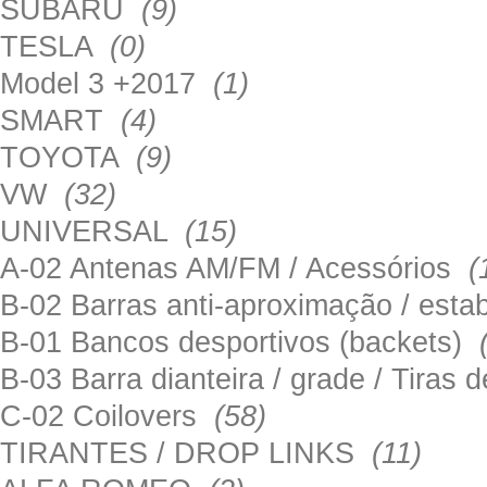
SUBARU
(9)
TESLA
(0)
Model 3 +2017
(1)
SMART
(4)
TOYOTA
(9)
VW
(32)
UNIVERSAL
(15)
A-02 Antenas AM/FM / Acessórios
(
B-02 Barras anti-aproximação / esta
B-01 Bancos desportivos (backets)
B-03 Barra dianteira / grade / Tira
C-02 Coilovers
(58)
TIRANTES / DROP LINKS
(11)