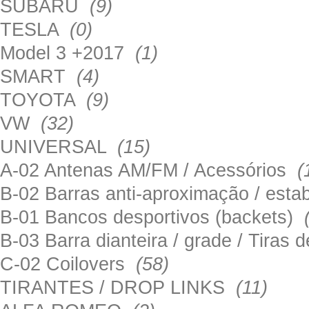
SUBARU
(9)
TESLA
(0)
Model 3 +2017
(1)
SMART
(4)
TOYOTA
(9)
VW
(32)
UNIVERSAL
(15)
A-02 Antenas AM/FM / Acessórios
(
B-02 Barras anti-aproximação / esta
B-01 Bancos desportivos (backets)
B-03 Barra dianteira / grade / Tira
C-02 Coilovers
(58)
TIRANTES / DROP LINKS
(11)