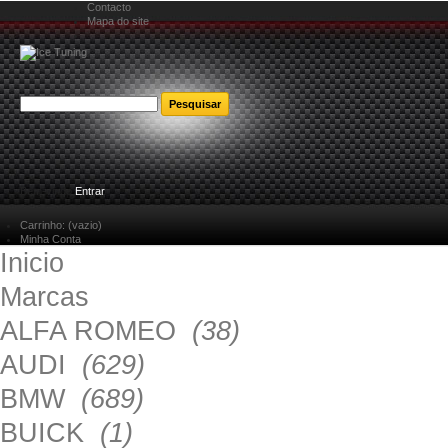
Contacto
Mapa do site
Bem-vindo
Entrar
Carrinho:
(vazio)
Minha Conta
Inicio
Marcas
ALFA ROMEO
(38)
AUDI
(629)
BMW
(689)
BUICK
(1)