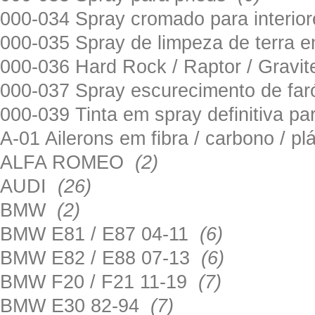
000-034 Spray cromado para interi
000-035 Spray de limpeza de terra em
000-036 Hard Rock / Raptor / Gravi
000-037 Spray escurecimento de fa
000-039 Tinta em spray definitiva pa
A-01 Ailerons em fibra / carbono / p
ALFA ROMEO
(2)
AUDI
(26)
BMW
(2)
BMW E81 / E87 04-11
(6)
BMW E82 / E88 07-13
(6)
BMW F20 / F21 11-19
(7)
BMW E30 82-94
(7)