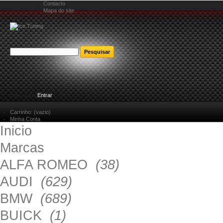
Contacto
Mapa do site
Bem-vindo
Entrar
Carrinho:
(vazio)
Minha Conta
Inicio
Marcas
ALFA ROMEO
(38)
AUDI
(629)
BMW
(689)
BUICK
(1)