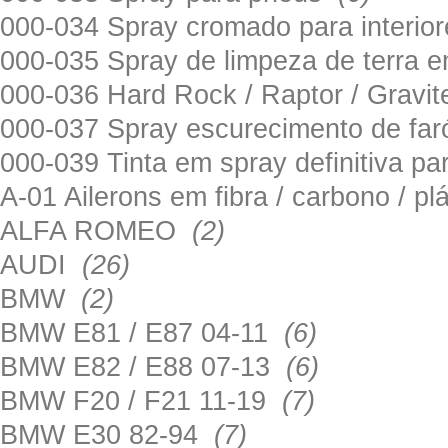
000-034 Spray cromado para interi
000-035 Spray de limpeza de terra em
000-036 Hard Rock / Raptor / Gravi
000-037 Spray escurecimento de fa
000-039 Tinta em spray definitiva pa
A-01 Ailerons em fibra / carbono / p
ALFA ROMEO
(2)
AUDI
(26)
BMW
(2)
BMW E81 / E87 04-11
(6)
BMW E82 / E88 07-13
(6)
BMW F20 / F21 11-19
(7)
BMW E30 82-94
(7)