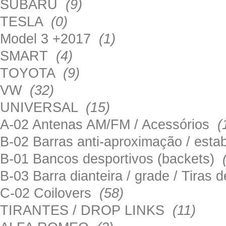
SUBARU
(9)
TESLA
(0)
Model 3 +2017
(1)
SMART
(4)
TOYOTA
(9)
VW
(32)
UNIVERSAL
(15)
A-02 Antenas AM/FM / Acessórios
(
B-02 Barras anti-aproximação / esta
B-01 Bancos desportivos (backets)
B-03 Barra dianteira / grade / Tira
C-02 Coilovers
(58)
TIRANTES / DROP LINKS
(11)