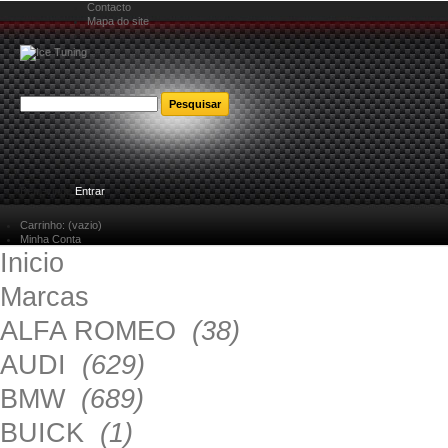
Contacto
Mapa do site
Bem-vindo
Entrar
Carrinho:
(vazio)
Minha Conta
Inicio
Marcas
ALFA ROMEO
(38)
AUDI
(629)
BMW
(689)
BUICK
(1)