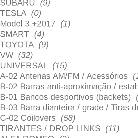
SUBARU
(9)
TESLA
(0)
Model 3 +2017
(1)
SMART
(4)
TOYOTA
(9)
VW
(32)
UNIVERSAL
(15)
A-02 Antenas AM/FM / Acessórios
(
B-02 Barras anti-aproximação / esta
B-01 Bancos desportivos (backets)
B-03 Barra dianteira / grade / Tira
C-02 Coilovers
(58)
TIRANTES / DROP LINKS
(11)