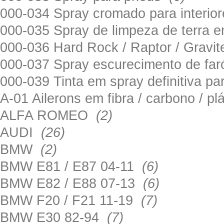
000-034 Spray cromado para interi
000-035 Spray de limpeza de terra em
000-036 Hard Rock / Raptor / Gravi
000-037 Spray escurecimento de fa
000-039 Tinta em spray definitiva pa
A-01 Ailerons em fibra / carbono / p
ALFA ROMEO
(2)
AUDI
(26)
BMW
(2)
BMW E81 / E87 04-11
(6)
BMW E82 / E88 07-13
(6)
BMW F20 / F21 11-19
(7)
BMW E30 82-94
(7)