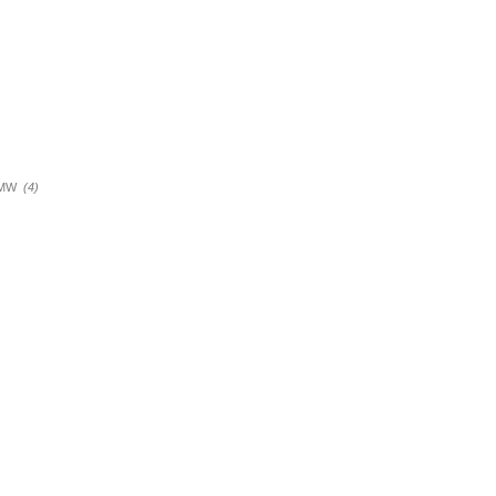
a BMW
(4)