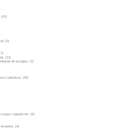
s
(47)
onal
(0)
(7)
pray
(12)
ponteiras de escapes
(1)
ores e plasticos
(55)
 / roupa / calçado etc
(0)
o de jantes
(4)