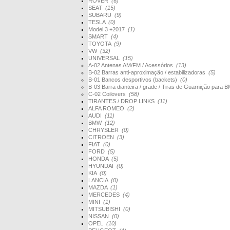
ROVER
(6)
SEAT
(15)
SUBARU
(9)
TESLA
(0)
Model 3 +2017
(1)
SMART
(4)
TOYOTA
(9)
VW
(32)
UNIVERSAL
(15)
A-02 Antenas AM/FM / Acessórios
(13)
B-02 Barras anti-aproximação / estabilizadoras
(5)
B-01 Bancos desportivos (backets)
(0)
B-03 Barra dianteira / grade / Tiras de Guarnição par
C-02 Coilovers
(58)
TIRANTES / DROP LINKS
(11)
ALFA ROMEO
(2)
AUDI
(11)
BMW
(12)
CHRYSLER
(0)
CITROEN
(3)
FIAT
(0)
FORD
(5)
HONDA
(5)
HYUNDAI
(0)
KIA
(0)
LANCIA
(0)
MAZDA
(1)
MERCEDES
(4)
MINI
(1)
MITSUBISHI
(0)
NISSAN
(0)
OPEL
(10)