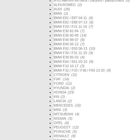
A-01 Ailerons em fibra / carbono / plástico ABS
(0)
ALFA ROMEO
(2)
AUDI
(26)
BMW
(2)
BMW E81 / E87 04-11
(6)
BMW E82 / E88 07-13
(6)
BMW F20 / F21 11-19
(7)
BMW E30 82-94
(7)
BMW E36 90-99
(14)
BMW E46 98-07
(8)
BMW E90 05-12
(7)
BMW E92 / E93 06-13
(10)
BMW F30 / F31 11-19
(9)
BMW E39 95-03
(4)
BMW E60 / E61 03-10
(8)
BMW F10 10-17
(5)
BMW F32 / F33 / F36 / F83 13-20
(8)
CITROEN
(11)
FIAT
(14)
FORD
(12)
HYUNDAI
(2)
HONDA
(23)
KIA
(2)
LANCIA
(2)
MERCEDES
(16)
MINI
(3)
MITSUBISHI
(4)
NISSAN
(5)
OPEL
(6)
PEUGEOT
(12)
PORSCHE
(5)
RENAULT
(8)