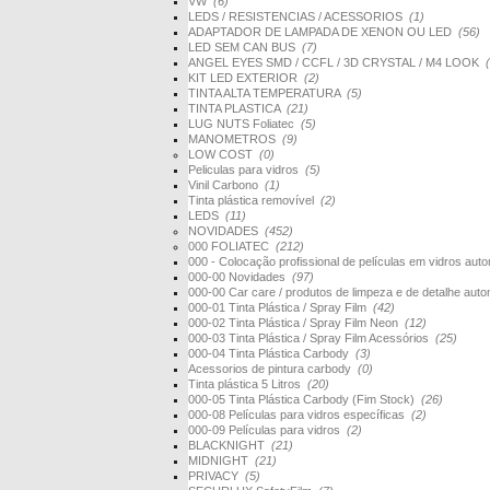
VW
(6)
LEDS / RESISTENCIAS / ACESSORIOS
(1)
ADAPTADOR DE LAMPADA DE XENON OU LED
(56)
LED SEM CAN BUS
(7)
ANGEL EYES SMD / CCFL / 3D CRYSTAL / M4 LOOK
KIT LED EXTERIOR
(2)
TINTA ALTA TEMPERATURA
(5)
TINTA PLASTICA
(21)
LUG NUTS Foliatec
(5)
MANOMETROS
(9)
LOW COST
(0)
Peliculas para vidros
(5)
Vinil Carbono
(1)
Tinta plástica removível
(2)
LEDS
(11)
NOVIDADES
(452)
000 FOLIATEC
(212)
000 - Colocação profissional de películas em vidros au
000-00 Novidades
(97)
000-00 Car care / produtos de limpeza e de detalhe au
000-01 Tinta Plástica / Spray Film
(42)
000-02 Tinta Plástica / Spray Film Neon
(12)
000-03 Tinta Plástica / Spray Film Acessórios
(25)
000-04 Tinta Plástica Carbody
(3)
Acessorios de pintura carbody
(0)
Tinta plástica 5 Litros
(20)
000-05 Tinta Plástica Carbody (Fim Stock)
(26)
000-08 Películas para vidros específicas
(2)
000-09 Películas para vidros
(2)
BLACKNIGHT
(21)
MIDNIGHT
(21)
PRIVACY
(5)