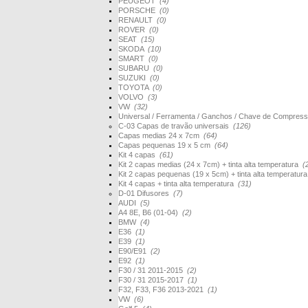
PEUGEOT
(4)
PORSCHE
(0)
RENAULT
(0)
ROVER
(0)
SEAT
(15)
SKODA
(10)
SMART
(0)
SUBARU
(0)
SUZUKI
(0)
TOYOTA
(0)
VOLVO
(3)
VW
(32)
Universal / Ferramenta / Ganchos / Chave de Compres
C-03 Capas de travão universais
(126)
Capas medias 24 x 7cm
(64)
Capas pequenas 19 x 5 cm
(64)
Kit 4 capas
(61)
Kit 2 capas medias (24 x 7cm) + tinta alta temperatura
(
Kit 2 capas pequenas (19 x 5cm) + tinta alta temperatur
Kit 4 capas + tinta alta temperatura
(31)
D-01 Difusores
(7)
AUDI
(5)
A4 8E, B6 (01-04)
(2)
BMW
(4)
E36
(1)
E39
(1)
E90/E91
(2)
E92
(1)
F30 / 31 2011-2015
(2)
F30 / 31 2015-2017
(1)
F32, F33, F36 2013-2021
(1)
VW
(6)