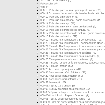
SECURLUX SafetyFilm
(7)
Faixa solar
(6)
Vinil
(4)
000-10 Películas para vidros - gama profissional
(15)
000-11 Espátulas / acessórios de instalação de pelicula
000-12 Películas em carbono
(3)
000-13 Películas em carbono - gama profissional
(0)
000-14 Películas em vinyl
(22)
000-15 Películas em vinyl - gama profissional
(0)
000-16 Películas de proteção de pintura
(6)
000-17 Películas de proteção de pintura - gama profissi
000-18 Películas de interior
(11)
000-19 Tinta de Alta Temperatura 3 componentes
(43)
000-20 Tinta de Alta Temperatura 3 componentes Neon
000-21 Tinta de Alta Temperatura 2 componentes em s
000-22 Tinta de Alta Temperatura 2 componentes para 
000-23 Tinta de Alta Temperatura Acessórios
(4)
000-24 Tinta de Alta Temperatura para lâmpadas
(1)
000-25 Tinta para escurecimento de faróis
(2)
000-26 Tinta de recuperação de volantes, bancos, interi
000-27 Tinta de Interior
(55)
000-28 Acessórios para jantes
(41)
000-38 Autocolantes, Vinil, Stickers
(37)
000-29 Acessórios para exterior
(60)
000-30 Acessórios para interior
(18)
000-31 Iluminação
(0)
000-033 Spray para pneus
(0)
000-034 Spray cromado para interiores
(0)
000-035 Spray de limpeza de terra em motas / bicicletas
000-036 Hard Rock / Raptor / Gravitex
(9)
000-037 Spray escurecimento de faróis
(2)
000-039 Tinta em spray definitiva para pintura/reparaçã