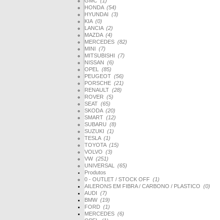
GMC
(1)
HONDA
(54)
HYUNDAI
(3)
KIA
(0)
LANCIA
(2)
MAZDA
(4)
MERCEDES
(82)
MINI
(7)
MITSUBISHI
(7)
NISSAN
(6)
OPEL
(85)
PEUGEOT
(56)
PORSCHE
(21)
RENAULT
(28)
ROVER
(5)
SEAT
(65)
SKODA
(20)
SMART
(12)
SUBARU
(8)
SUZUKI
(1)
TESLA
(1)
TOYOTA
(15)
VOLVO
(3)
VW
(251)
UNIVERSAL
(65)
Produtos
0 - OUTLET / STOCK OFF
(1)
AILERONS EM FIBRA / CARBONO / PLASTICO
(0)
AUDI
(7)
BMW
(19)
FORD
(1)
MERCEDES
(6)