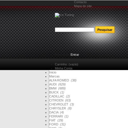
Contacto
Mapa do site
Bem-vindo
Entrar
Carrinho:
(vazio)
Minha Conta
Inicio
Marcas
ALFA ROMEO
(38)
AUDI
(629)
BMW
(689)
BUICK
(1)
CADILLAC
(2)
CITROEN
(63)
CHEVROLET
(3)
CHRYSLER
(8)
DACIA
(4)
FERRARI
(1)
FIAT
(29)
FORD
(31)