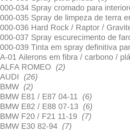
000-034 Spray cromado para interi
000-035 Spray de limpeza de terra em
000-036 Hard Rock / Raptor / Gravi
000-037 Spray escurecimento de fa
000-039 Tinta em spray definitiva pa
A-01 Ailerons em fibra / carbono / p
ALFA ROMEO
(2)
AUDI
(26)
BMW
(2)
BMW E81 / E87 04-11
(6)
BMW E82 / E88 07-13
(6)
BMW F20 / F21 11-19
(7)
BMW E30 82-94
(7)