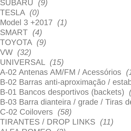
SUBARU
(9)
TESLA
(0)
Model 3 +2017
(1)
SMART
(4)
TOYOTA
(9)
VW
(32)
UNIVERSAL
(15)
A-02 Antenas AM/FM / Acessórios
(
B-02 Barras anti-aproximação / esta
B-01 Bancos desportivos (backets)
B-03 Barra dianteira / grade / Tira
C-02 Coilovers
(58)
TIRANTES / DROP LINKS
(11)