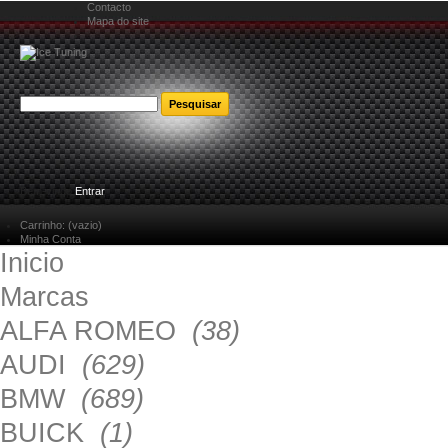
Contacto
Mapa do site
Bem-vindo
Entrar
Carrinho:
(vazio)
Minha Conta
Inicio
Marcas
ALFA ROMEO
(38)
AUDI
(629)
BMW
(689)
BUICK
(1)