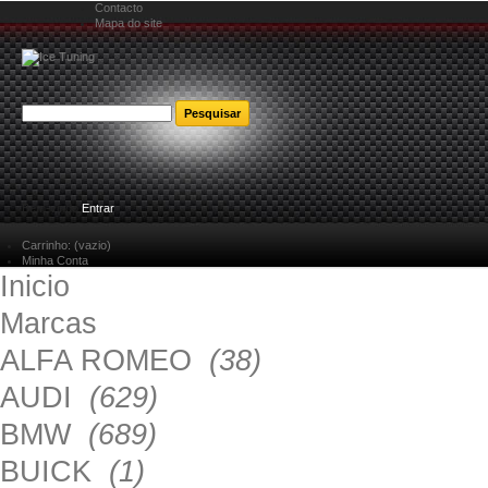
Contacto
Mapa do site
Bem-vindo
Entrar
Carrinho:
(vazio)
Minha Conta
Inicio
Marcas
ALFA ROMEO
(38)
AUDI
(629)
BMW
(689)
BUICK
(1)