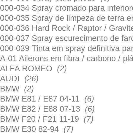
000-034 Spray cromado para interi
000-035 Spray de limpeza de terra em
000-036 Hard Rock / Raptor / Gravi
000-037 Spray escurecimento de fa
000-039 Tinta em spray definitiva pa
A-01 Ailerons em fibra / carbono / p
ALFA ROMEO
(2)
AUDI
(26)
BMW
(2)
BMW E81 / E87 04-11
(6)
BMW E82 / E88 07-13
(6)
BMW F20 / F21 11-19
(7)
BMW E30 82-94
(7)