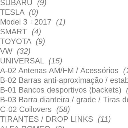
SUBARU
(9)
TESLA
(0)
Model 3 +2017
(1)
SMART
(4)
TOYOTA
(9)
VW
(32)
UNIVERSAL
(15)
A-02 Antenas AM/FM / Acessórios
(
B-02 Barras anti-aproximação / esta
B-01 Bancos desportivos (backets)
B-03 Barra dianteira / grade / Tira
C-02 Coilovers
(58)
TIRANTES / DROP LINKS
(11)