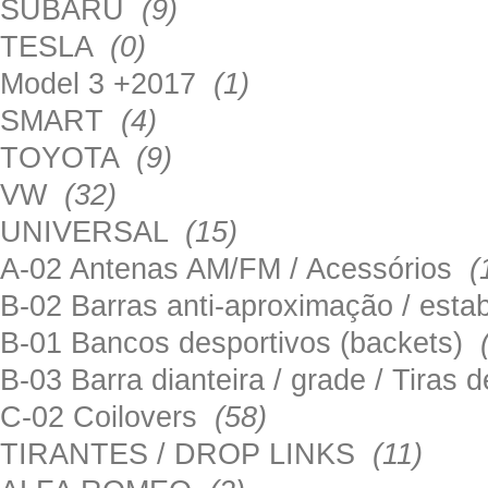
SUBARU
(9)
TESLA
(0)
Model 3 +2017
(1)
SMART
(4)
TOYOTA
(9)
VW
(32)
UNIVERSAL
(15)
A-02 Antenas AM/FM / Acessórios
(
B-02 Barras anti-aproximação / esta
B-01 Bancos desportivos (backets)
B-03 Barra dianteira / grade / Tira
C-02 Coilovers
(58)
TIRANTES / DROP LINKS
(11)