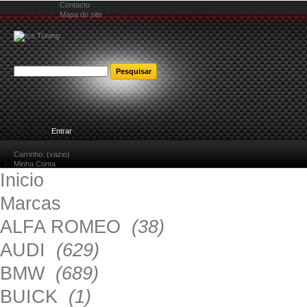
Contacto
Mapa do site
Bem-vindo
Entrar
Carrinho:
(vazio)
Minha Conta
Inicio
Marcas
ALFA ROMEO
(38)
AUDI
(629)
BMW
(689)
BUICK
(1)