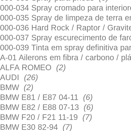
000-034 Spray cromado para interi
000-035 Spray de limpeza de terra em
000-036 Hard Rock / Raptor / Gravi
000-037 Spray escurecimento de fa
000-039 Tinta em spray definitiva pa
A-01 Ailerons em fibra / carbono / p
ALFA ROMEO
(2)
AUDI
(26)
BMW
(2)
BMW E81 / E87 04-11
(6)
BMW E82 / E88 07-13
(6)
BMW F20 / F21 11-19
(7)
BMW E30 82-94
(7)