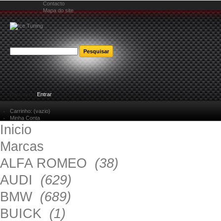
Contacto
Mapa do site
Bem-vindo
Entrar
Carrinho:
(vazio)
Minha Conta
Inicio
Marcas
ALFA ROMEO
(38)
AUDI
(629)
BMW
(689)
BUICK
(1)