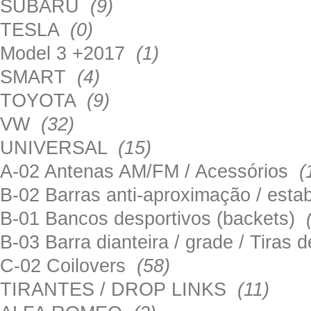
SUBARU
(9)
TESLA
(0)
Model 3 +2017
(1)
SMART
(4)
TOYOTA
(9)
VW
(32)
UNIVERSAL
(15)
A-02 Antenas AM/FM / Acessórios
(
B-02 Barras anti-aproximação / esta
B-01 Bancos desportivos (backets)
B-03 Barra dianteira / grade / Tira
C-02 Coilovers
(58)
TIRANTES / DROP LINKS
(11)