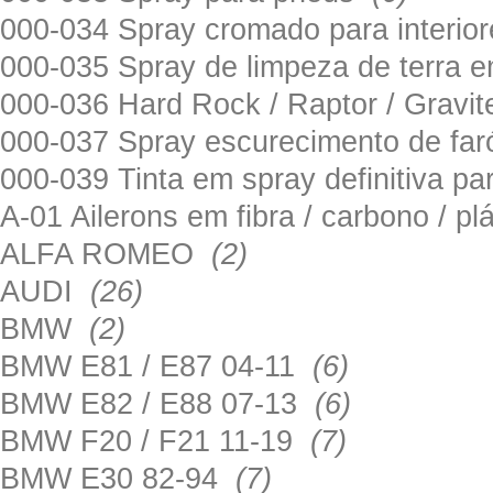
000-034 Spray cromado para interi
000-035 Spray de limpeza de terra em
000-036 Hard Rock / Raptor / Gravi
000-037 Spray escurecimento de fa
000-039 Tinta em spray definitiva pa
A-01 Ailerons em fibra / carbono / p
ALFA ROMEO
(2)
AUDI
(26)
BMW
(2)
BMW E81 / E87 04-11
(6)
BMW E82 / E88 07-13
(6)
BMW F20 / F21 11-19
(7)
BMW E30 82-94
(7)