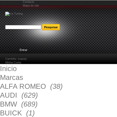
Contacto
Mapa do site
Bem-vindo
Entrar
Carrinho:
(vazio)
Minha Conta
Inicio
Marcas
ALFA ROMEO
(38)
AUDI
(629)
BMW
(689)
BUICK
(1)