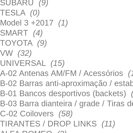
SUBARU
(9)
TESLA
(0)
Model 3 +2017
(1)
SMART
(4)
TOYOTA
(9)
VW
(32)
UNIVERSAL
(15)
A-02 Antenas AM/FM / Acessórios
(
B-02 Barras anti-aproximação / esta
B-01 Bancos desportivos (backets)
B-03 Barra dianteira / grade / Tira
C-02 Coilovers
(58)
TIRANTES / DROP LINKS
(11)