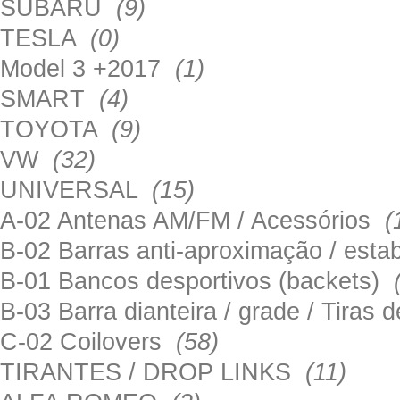
SUBARU
(9)
TESLA
(0)
Model 3 +2017
(1)
SMART
(4)
TOYOTA
(9)
VW
(32)
UNIVERSAL
(15)
A-02 Antenas AM/FM / Acessórios
(
B-02 Barras anti-aproximação / esta
B-01 Bancos desportivos (backets)
B-03 Barra dianteira / grade / Tira
C-02 Coilovers
(58)
TIRANTES / DROP LINKS
(11)