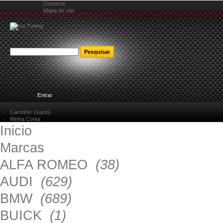
Contacto
Mapa do site
Bem-vindo
Entrar
Carrinho:
(vazio)
Minha Conta
Inicio
Marcas
ALFA ROMEO
(38)
AUDI
(629)
BMW
(689)
BUICK
(1)