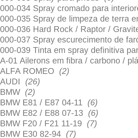
000-034 Spray cromado para interi
000-035 Spray de limpeza de terra em
000-036 Hard Rock / Raptor / Gravi
000-037 Spray escurecimento de fa
000-039 Tinta em spray definitiva pa
A-01 Ailerons em fibra / carbono / p
ALFA ROMEO
(2)
AUDI
(26)
BMW
(2)
BMW E81 / E87 04-11
(6)
BMW E82 / E88 07-13
(6)
BMW F20 / F21 11-19
(7)
BMW E30 82-94
(7)