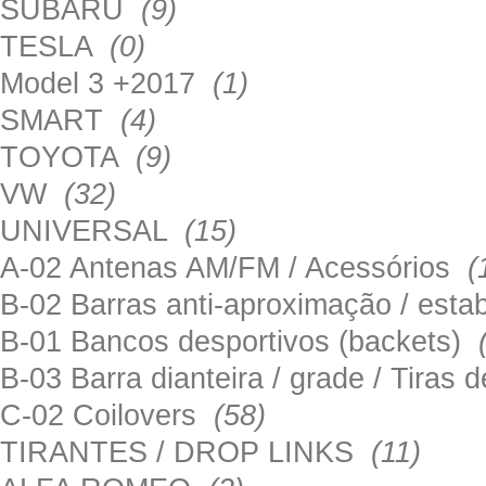
SUBARU
(9)
TESLA
(0)
Model 3 +2017
(1)
SMART
(4)
TOYOTA
(9)
VW
(32)
UNIVERSAL
(15)
A-02 Antenas AM/FM / Acessórios
(
B-02 Barras anti-aproximação / esta
B-01 Bancos desportivos (backets)
B-03 Barra dianteira / grade / Tira
C-02 Coilovers
(58)
TIRANTES / DROP LINKS
(11)