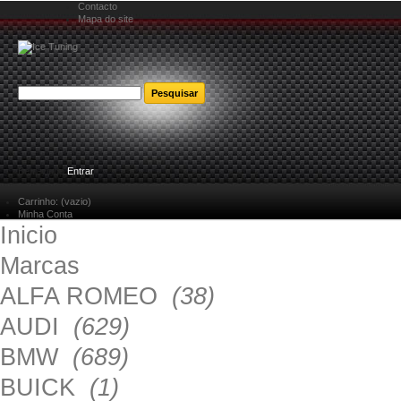
Contacto
Mapa do site
Bem-vindo
Entrar
Carrinho:
(vazio)
Minha Conta
Inicio
Marcas
ALFA ROMEO
(38)
AUDI
(629)
BMW
(689)
BUICK
(1)