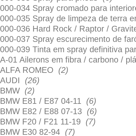
000-034 Spray cromado para interi
000-035 Spray de limpeza de terra em
000-036 Hard Rock / Raptor / Gravi
000-037 Spray escurecimento de fa
000-039 Tinta em spray definitiva pa
A-01 Ailerons em fibra / carbono / p
ALFA ROMEO
(2)
AUDI
(26)
BMW
(2)
BMW E81 / E87 04-11
(6)
BMW E82 / E88 07-13
(6)
BMW F20 / F21 11-19
(7)
BMW E30 82-94
(7)