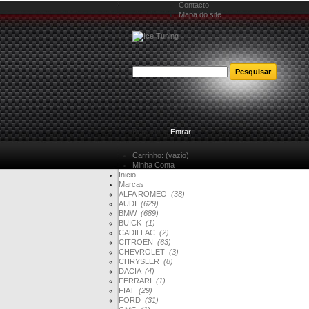
Contacto
Mapa do site
Bem-vindo
Entrar
Carrinho:
(vazio)
Minha Conta
Inicio
Marcas
ALFA ROMEO
(38)
AUDI
(629)
BMW
(689)
BUICK
(1)
CADILLAC
(2)
CITROEN
(63)
CHEVROLET
(3)
CHRYSLER
(8)
DACIA
(4)
FERRARI
(1)
FIAT
(29)
FORD
(31)