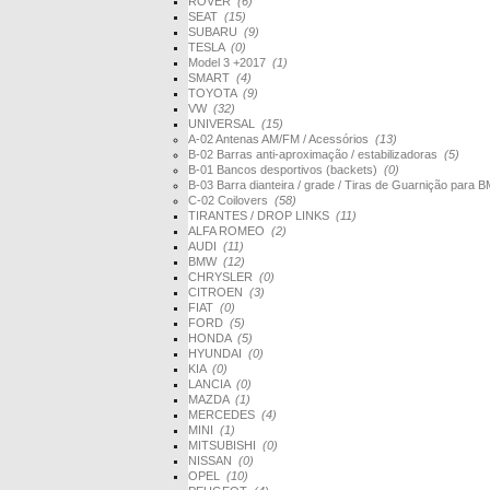
ROVER
(6)
SEAT
(15)
SUBARU
(9)
TESLA
(0)
Model 3 +2017
(1)
SMART
(4)
TOYOTA
(9)
VW
(32)
UNIVERSAL
(15)
A-02 Antenas AM/FM / Acessórios
(13)
B-02 Barras anti-aproximação / estabilizadoras
(5)
B-01 Bancos desportivos (backets)
(0)
B-03 Barra dianteira / grade / Tiras de Guarnição par
C-02 Coilovers
(58)
TIRANTES / DROP LINKS
(11)
ALFA ROMEO
(2)
AUDI
(11)
BMW
(12)
CHRYSLER
(0)
CITROEN
(3)
FIAT
(0)
FORD
(5)
HONDA
(5)
HYUNDAI
(0)
KIA
(0)
LANCIA
(0)
MAZDA
(1)
MERCEDES
(4)
MINI
(1)
MITSUBISHI
(0)
NISSAN
(0)
OPEL
(10)