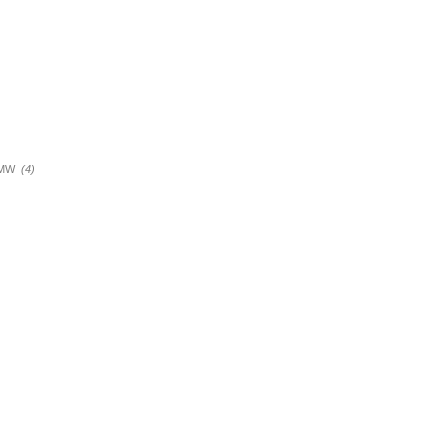
a BMW
(4)