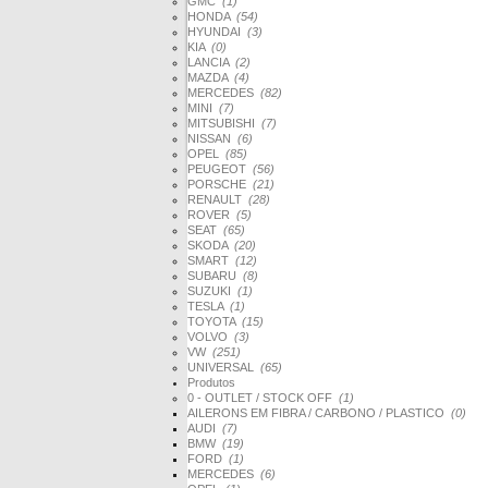
GMC
(1)
HONDA
(54)
HYUNDAI
(3)
KIA
(0)
LANCIA
(2)
MAZDA
(4)
MERCEDES
(82)
MINI
(7)
MITSUBISHI
(7)
NISSAN
(6)
OPEL
(85)
PEUGEOT
(56)
PORSCHE
(21)
RENAULT
(28)
ROVER
(5)
SEAT
(65)
SKODA
(20)
SMART
(12)
SUBARU
(8)
SUZUKI
(1)
TESLA
(1)
TOYOTA
(15)
VOLVO
(3)
VW
(251)
UNIVERSAL
(65)
Produtos
0 - OUTLET / STOCK OFF
(1)
AILERONS EM FIBRA / CARBONO / PLASTICO
(0)
AUDI
(7)
BMW
(19)
FORD
(1)
MERCEDES
(6)