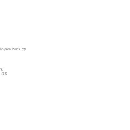
são para Molas
(9)
29)
a
(29)