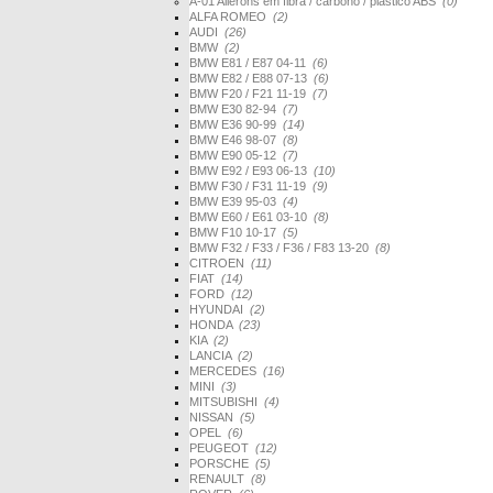
A-01 Ailerons em fibra / carbono / plástico ABS
(0)
ALFA ROMEO
(2)
AUDI
(26)
BMW
(2)
BMW E81 / E87 04-11
(6)
BMW E82 / E88 07-13
(6)
BMW F20 / F21 11-19
(7)
BMW E30 82-94
(7)
BMW E36 90-99
(14)
BMW E46 98-07
(8)
BMW E90 05-12
(7)
BMW E92 / E93 06-13
(10)
BMW F30 / F31 11-19
(9)
BMW E39 95-03
(4)
BMW E60 / E61 03-10
(8)
BMW F10 10-17
(5)
BMW F32 / F33 / F36 / F83 13-20
(8)
CITROEN
(11)
FIAT
(14)
FORD
(12)
HYUNDAI
(2)
HONDA
(23)
KIA
(2)
LANCIA
(2)
MERCEDES
(16)
MINI
(3)
MITSUBISHI
(4)
NISSAN
(5)
OPEL
(6)
PEUGEOT
(12)
PORSCHE
(5)
RENAULT
(8)