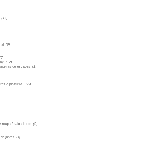
s
(47)
onal
(0)
(7)
pray
(12)
ponteiras de escapes
(1)
ores e plasticos
(55)
 / roupa / calçado etc
(0)
o de jantes
(4)