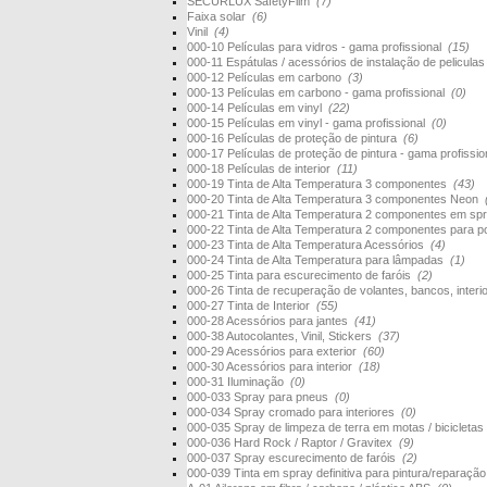
SECURLUX SafetyFilm
(7)
Faixa solar
(6)
Vinil
(4)
000-10 Películas para vidros - gama profissional
(15)
000-11 Espátulas / acessórios de instalação de pelicula
000-12 Películas em carbono
(3)
000-13 Películas em carbono - gama profissional
(0)
000-14 Películas em vinyl
(22)
000-15 Películas em vinyl - gama profissional
(0)
000-16 Películas de proteção de pintura
(6)
000-17 Películas de proteção de pintura - gama profissi
000-18 Películas de interior
(11)
000-19 Tinta de Alta Temperatura 3 componentes
(43)
000-20 Tinta de Alta Temperatura 3 componentes Neon
000-21 Tinta de Alta Temperatura 2 componentes em s
000-22 Tinta de Alta Temperatura 2 componentes para 
000-23 Tinta de Alta Temperatura Acessórios
(4)
000-24 Tinta de Alta Temperatura para lâmpadas
(1)
000-25 Tinta para escurecimento de faróis
(2)
000-26 Tinta de recuperação de volantes, bancos, interi
000-27 Tinta de Interior
(55)
000-28 Acessórios para jantes
(41)
000-38 Autocolantes, Vinil, Stickers
(37)
000-29 Acessórios para exterior
(60)
000-30 Acessórios para interior
(18)
000-31 Iluminação
(0)
000-033 Spray para pneus
(0)
000-034 Spray cromado para interiores
(0)
000-035 Spray de limpeza de terra em motas / bicicletas
000-036 Hard Rock / Raptor / Gravitex
(9)
000-037 Spray escurecimento de faróis
(2)
000-039 Tinta em spray definitiva para pintura/reparaçã