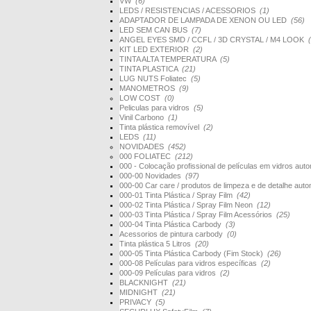
VW
(6)
LEDS / RESISTENCIAS / ACESSORIOS
(1)
ADAPTADOR DE LAMPADA DE XENON OU LED
(56)
LED SEM CAN BUS
(7)
ANGEL EYES SMD / CCFL / 3D CRYSTAL / M4 LOOK
KIT LED EXTERIOR
(2)
TINTA ALTA TEMPERATURA
(5)
TINTA PLASTICA
(21)
LUG NUTS Foliatec
(5)
MANOMETROS
(9)
LOW COST
(0)
Peliculas para vidros
(5)
Vinil Carbono
(1)
Tinta plástica removível
(2)
LEDS
(11)
NOVIDADES
(452)
000 FOLIATEC
(212)
000 - Colocação profissional de películas em vidros au
000-00 Novidades
(97)
000-00 Car care / produtos de limpeza e de detalhe au
000-01 Tinta Plástica / Spray Film
(42)
000-02 Tinta Plástica / Spray Film Neon
(12)
000-03 Tinta Plástica / Spray Film Acessórios
(25)
000-04 Tinta Plástica Carbody
(3)
Acessorios de pintura carbody
(0)
Tinta plástica 5 Litros
(20)
000-05 Tinta Plástica Carbody (Fim Stock)
(26)
000-08 Películas para vidros específicas
(2)
000-09 Películas para vidros
(2)
BLACKNIGHT
(21)
MIDNIGHT
(21)
PRIVACY
(5)