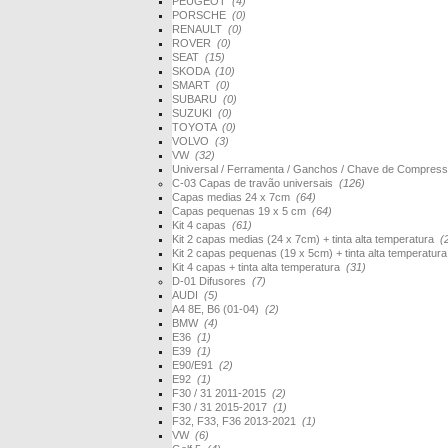
PEUGEOT
(4)
PORSCHE
(0)
RENAULT
(0)
ROVER
(0)
SEAT
(15)
SKODA
(10)
SMART
(0)
SUBARU
(0)
SUZUKI
(0)
TOYOTA
(0)
VOLVO
(3)
VW
(32)
Universal / Ferramenta / Ganchos / Chave de Compres
C-03 Capas de travão universais
(126)
Capas medias 24 x 7cm
(64)
Capas pequenas 19 x 5 cm
(64)
Kit 4 capas
(61)
Kit 2 capas medias (24 x 7cm) + tinta alta temperatura
(
Kit 2 capas pequenas (19 x 5cm) + tinta alta temperatur
Kit 4 capas + tinta alta temperatura
(31)
D-01 Difusores
(7)
AUDI
(5)
A4 8E, B6 (01-04)
(2)
BMW
(4)
E36
(1)
E39
(1)
E90/E91
(2)
E92
(1)
F30 / 31 2011-2015
(2)
F30 / 31 2015-2017
(1)
F32, F33, F36 2013-2021
(1)
VW
(6)