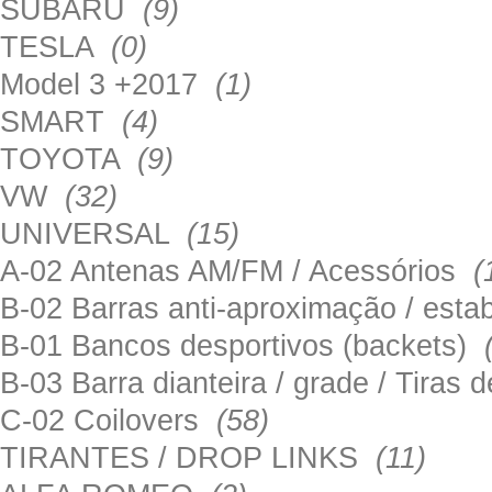
SUBARU
(9)
TESLA
(0)
Model 3 +2017
(1)
SMART
(4)
TOYOTA
(9)
VW
(32)
UNIVERSAL
(15)
A-02 Antenas AM/FM / Acessórios
(
B-02 Barras anti-aproximação / esta
B-01 Bancos desportivos (backets)
B-03 Barra dianteira / grade / Tira
C-02 Coilovers
(58)
TIRANTES / DROP LINKS
(11)