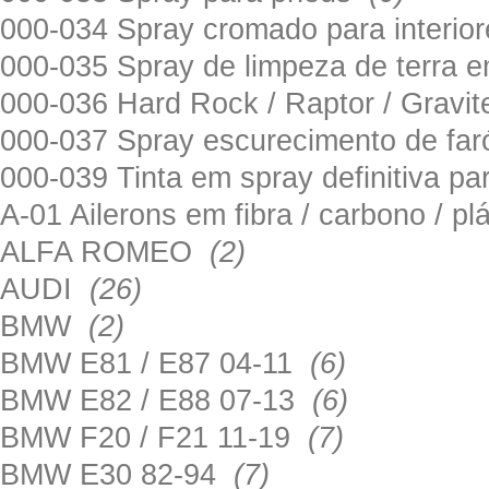
000-034 Spray cromado para interi
000-035 Spray de limpeza de terra em
000-036 Hard Rock / Raptor / Gravi
000-037 Spray escurecimento de fa
000-039 Tinta em spray definitiva pa
A-01 Ailerons em fibra / carbono / p
ALFA ROMEO
(2)
AUDI
(26)
BMW
(2)
BMW E81 / E87 04-11
(6)
BMW E82 / E88 07-13
(6)
BMW F20 / F21 11-19
(7)
BMW E30 82-94
(7)