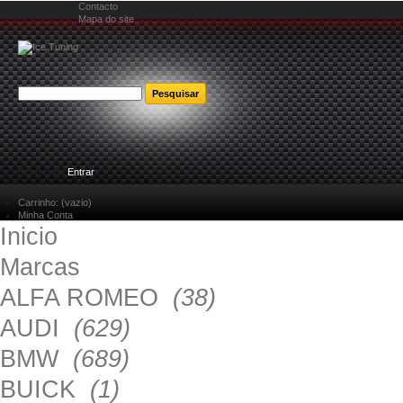
Contacto
Mapa do site
Bem-vindo
Entrar
Carrinho:
(vazio)
Minha Conta
Inicio
Marcas
ALFA ROMEO
(38)
AUDI
(629)
BMW
(689)
BUICK
(1)