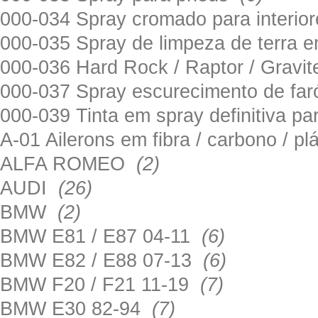
000-034 Spray cromado para interi
000-035 Spray de limpeza de terra em
000-036 Hard Rock / Raptor / Gravi
000-037 Spray escurecimento de fa
000-039 Tinta em spray definitiva pa
A-01 Ailerons em fibra / carbono / p
ALFA ROMEO
(2)
AUDI
(26)
BMW
(2)
BMW E81 / E87 04-11
(6)
BMW E82 / E88 07-13
(6)
BMW F20 / F21 11-19
(7)
BMW E30 82-94
(7)