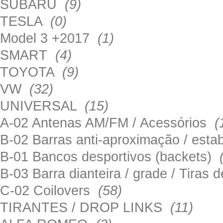
SUBARU
(9)
TESLA
(0)
Model 3 +2017
(1)
SMART
(4)
TOYOTA
(9)
VW
(32)
UNIVERSAL
(15)
A-02 Antenas AM/FM / Acessórios
(
B-02 Barras anti-aproximação / esta
B-01 Bancos desportivos (backets)
B-03 Barra dianteira / grade / Tira
C-02 Coilovers
(58)
TIRANTES / DROP LINKS
(11)