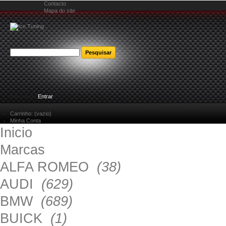
Contacto
Mapa do site
Bem-vindo
Entrar
Carrinho:
(vazio)
Minha Conta
Inicio
Marcas
ALFA ROMEO
(38)
AUDI
(629)
BMW
(689)
BUICK
(1)