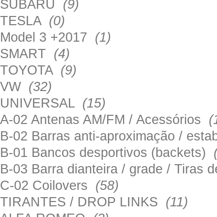
SUBARU
(9)
TESLA
(0)
Model 3 +2017
(1)
SMART
(4)
TOYOTA
(9)
VW
(32)
UNIVERSAL
(15)
A-02 Antenas AM/FM / Acessórios
(
B-02 Barras anti-aproximação / esta
B-01 Bancos desportivos (backets)
B-03 Barra dianteira / grade / Tira
C-02 Coilovers
(58)
TIRANTES / DROP LINKS
(11)