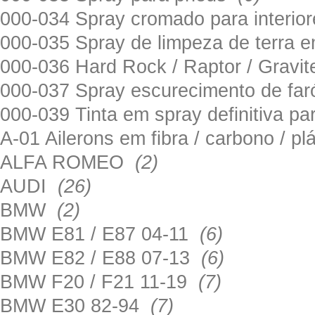
000-034 Spray cromado para interi
000-035 Spray de limpeza de terra em
000-036 Hard Rock / Raptor / Gravi
000-037 Spray escurecimento de fa
000-039 Tinta em spray definitiva pa
A-01 Ailerons em fibra / carbono / p
ALFA ROMEO
(2)
AUDI
(26)
BMW
(2)
BMW E81 / E87 04-11
(6)
BMW E82 / E88 07-13
(6)
BMW F20 / F21 11-19
(7)
BMW E30 82-94
(7)