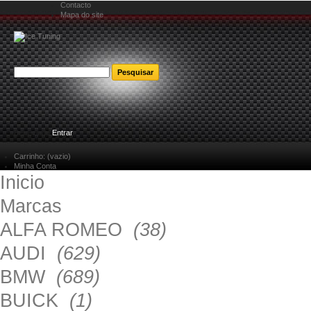
Contacto
Mapa do site
Bem-vindo
Entrar
Carrinho:
(vazio)
Minha Conta
Inicio
Marcas
ALFA ROMEO
(38)
AUDI
(629)
BMW
(689)
BUICK
(1)