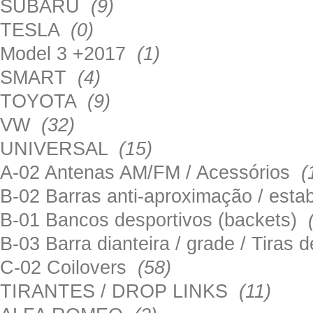
SUBARU
(9)
TESLA
(0)
Model 3 +2017
(1)
SMART
(4)
TOYOTA
(9)
VW
(32)
UNIVERSAL
(15)
A-02 Antenas AM/FM / Acessórios
(
B-02 Barras anti-aproximação / esta
B-01 Bancos desportivos (backets)
B-03 Barra dianteira / grade / Tira
C-02 Coilovers
(58)
TIRANTES / DROP LINKS
(11)