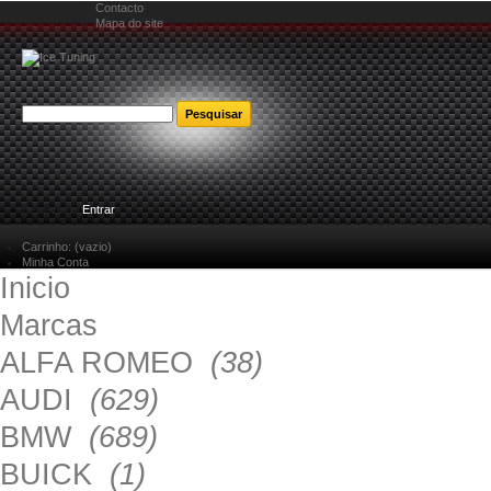
Contacto
Mapa do site
Bem-vindo
Entrar
Carrinho:
(vazio)
Minha Conta
Inicio
Marcas
ALFA ROMEO
(38)
AUDI
(629)
BMW
(689)
BUICK
(1)