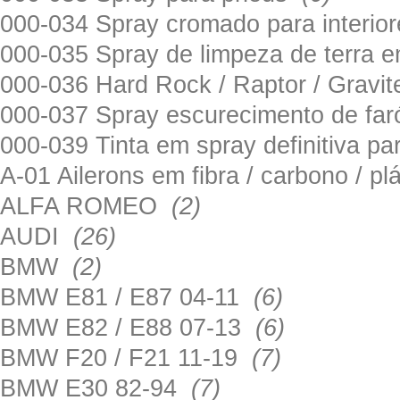
000-034 Spray cromado para interi
000-035 Spray de limpeza de terra em
000-036 Hard Rock / Raptor / Gravi
000-037 Spray escurecimento de fa
000-039 Tinta em spray definitiva pa
A-01 Ailerons em fibra / carbono / p
ALFA ROMEO
(2)
AUDI
(26)
BMW
(2)
BMW E81 / E87 04-11
(6)
BMW E82 / E88 07-13
(6)
BMW F20 / F21 11-19
(7)
BMW E30 82-94
(7)