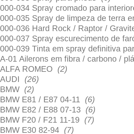
000-034 Spray cromado para interi
000-035 Spray de limpeza de terra em
000-036 Hard Rock / Raptor / Gravi
000-037 Spray escurecimento de fa
000-039 Tinta em spray definitiva pa
A-01 Ailerons em fibra / carbono / p
ALFA ROMEO
(2)
AUDI
(26)
BMW
(2)
BMW E81 / E87 04-11
(6)
BMW E82 / E88 07-13
(6)
BMW F20 / F21 11-19
(7)
BMW E30 82-94
(7)