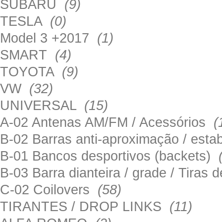
SUBARU
(9)
TESLA
(0)
Model 3 +2017
(1)
SMART
(4)
TOYOTA
(9)
VW
(32)
UNIVERSAL
(15)
A-02 Antenas AM/FM / Acessórios
(
B-02 Barras anti-aproximação / esta
B-01 Bancos desportivos (backets)
B-03 Barra dianteira / grade / Tira
C-02 Coilovers
(58)
TIRANTES / DROP LINKS
(11)