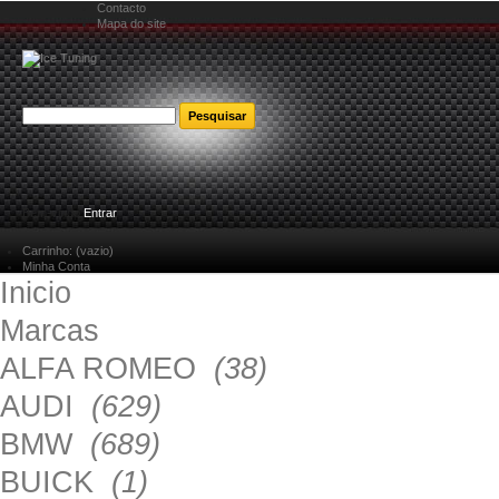
Contacto
Mapa do site
Bem-vindo
Entrar
Carrinho:
(vazio)
Minha Conta
Inicio
Marcas
ALFA ROMEO
(38)
AUDI
(629)
BMW
(689)
BUICK
(1)