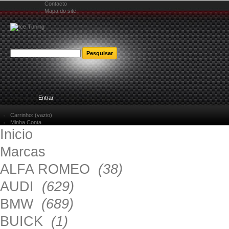
Contacto
Mapa do site
Bem-vindo
Entrar
Carrinho:
(vazio)
Minha Conta
Inicio
Marcas
ALFA ROMEO
(38)
AUDI
(629)
BMW
(689)
BUICK
(1)