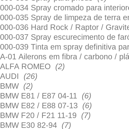
000-034 Spray cromado para interi
000-035 Spray de limpeza de terra em
000-036 Hard Rock / Raptor / Gravi
000-037 Spray escurecimento de fa
000-039 Tinta em spray definitiva pa
A-01 Ailerons em fibra / carbono / p
ALFA ROMEO
(2)
AUDI
(26)
BMW
(2)
BMW E81 / E87 04-11
(6)
BMW E82 / E88 07-13
(6)
BMW F20 / F21 11-19
(7)
BMW E30 82-94
(7)