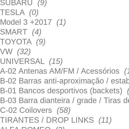
SUBARU
(9)
TESLA
(0)
Model 3 +2017
(1)
SMART
(4)
TOYOTA
(9)
VW
(32)
UNIVERSAL
(15)
A-02 Antenas AM/FM / Acessórios
(
B-02 Barras anti-aproximação / esta
B-01 Bancos desportivos (backets)
B-03 Barra dianteira / grade / Tira
C-02 Coilovers
(58)
TIRANTES / DROP LINKS
(11)