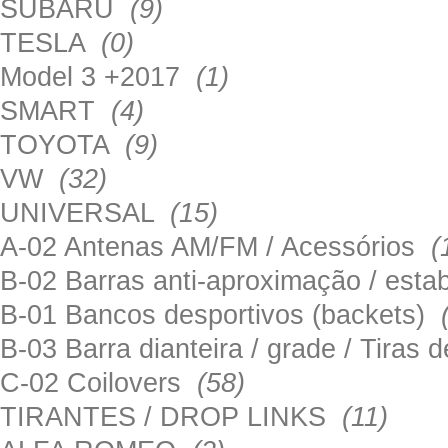
SUBARU
(9)
TESLA
(0)
Model 3 +2017
(1)
SMART
(4)
TOYOTA
(9)
VW
(32)
UNIVERSAL
(15)
A-02 Antenas AM/FM / Acessórios
(
B-02 Barras anti-aproximação / esta
B-01 Bancos desportivos (backets)
B-03 Barra dianteira / grade / Tira
C-02 Coilovers
(58)
TIRANTES / DROP LINKS
(11)