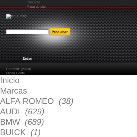
Contacto
Mapa do site
Bem-vindo
Entrar
Carrinho:
(vazio)
Minha Conta
Inicio
Marcas
ALFA ROMEO
(38)
AUDI
(629)
BMW
(689)
BUICK
(1)