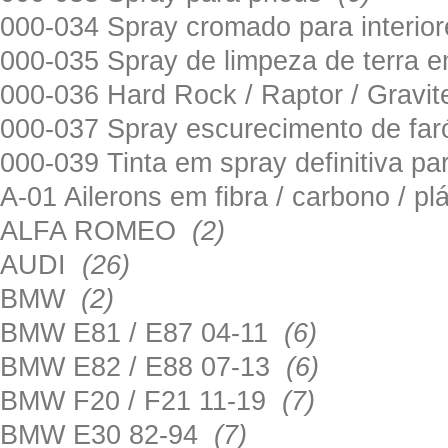
000-034 Spray cromado para interi
000-035 Spray de limpeza de terra em
000-036 Hard Rock / Raptor / Gravi
000-037 Spray escurecimento de fa
000-039 Tinta em spray definitiva pa
A-01 Ailerons em fibra / carbono / p
ALFA ROMEO
(2)
AUDI
(26)
BMW
(2)
BMW E81 / E87 04-11
(6)
BMW E82 / E88 07-13
(6)
BMW F20 / F21 11-19
(7)
BMW E30 82-94
(7)