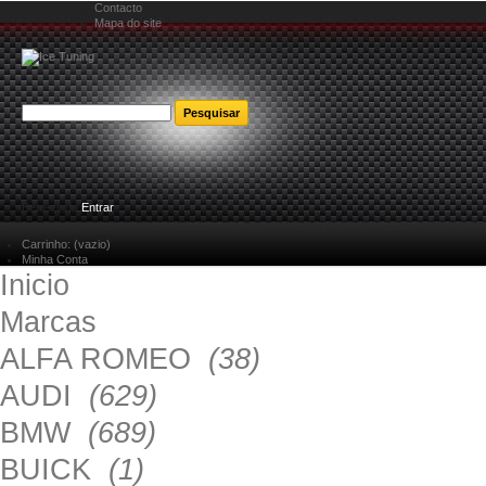
Contacto
Mapa do site
Bem-vindo
Entrar
Carrinho:
(vazio)
Minha Conta
Inicio
Marcas
ALFA ROMEO
(38)
AUDI
(629)
BMW
(689)
BUICK
(1)