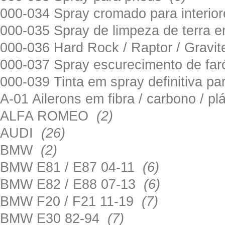
000-034 Spray cromado para interi
000-035 Spray de limpeza de terra em
000-036 Hard Rock / Raptor / Gravi
000-037 Spray escurecimento de fa
000-039 Tinta em spray definitiva pa
A-01 Ailerons em fibra / carbono / p
ALFA ROMEO
(2)
AUDI
(26)
BMW
(2)
BMW E81 / E87 04-11
(6)
BMW E82 / E88 07-13
(6)
BMW F20 / F21 11-19
(7)
BMW E30 82-94
(7)