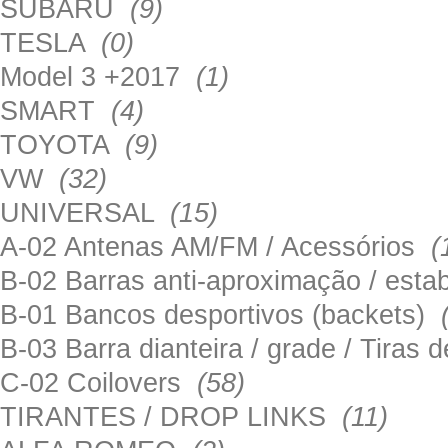
SUBARU
(9)
TESLA
(0)
Model 3 +2017
(1)
SMART
(4)
TOYOTA
(9)
VW
(32)
UNIVERSAL
(15)
A-02 Antenas AM/FM / Acessórios
(
B-02 Barras anti-aproximação / esta
B-01 Bancos desportivos (backets)
B-03 Barra dianteira / grade / Tira
C-02 Coilovers
(58)
TIRANTES / DROP LINKS
(11)