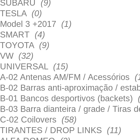
SUBARU
(9)
TESLA
(0)
Model 3 +2017
(1)
SMART
(4)
TOYOTA
(9)
VW
(32)
UNIVERSAL
(15)
A-02 Antenas AM/FM / Acessórios
(
B-02 Barras anti-aproximação / esta
B-01 Bancos desportivos (backets)
B-03 Barra dianteira / grade / Tira
C-02 Coilovers
(58)
TIRANTES / DROP LINKS
(11)