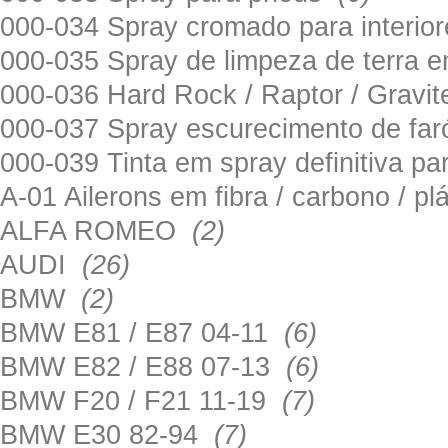
000-034 Spray cromado para interi
000-035 Spray de limpeza de terra em
000-036 Hard Rock / Raptor / Gravi
000-037 Spray escurecimento de fa
000-039 Tinta em spray definitiva pa
A-01 Ailerons em fibra / carbono / p
ALFA ROMEO
(2)
AUDI
(26)
BMW
(2)
BMW E81 / E87 04-11
(6)
BMW E82 / E88 07-13
(6)
BMW F20 / F21 11-19
(7)
BMW E30 82-94
(7)