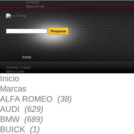
Contacto
Mapa do site
Bem-vindo
Entrar
Carrinho:
(vazio)
Minha Conta
Inicio
Marcas
ALFA ROMEO
(38)
AUDI
(629)
BMW
(689)
BUICK
(1)