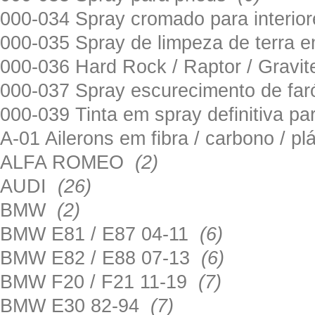
000-034 Spray cromado para interi
000-035 Spray de limpeza de terra em
000-036 Hard Rock / Raptor / Gravi
000-037 Spray escurecimento de fa
000-039 Tinta em spray definitiva pa
A-01 Ailerons em fibra / carbono / p
ALFA ROMEO
(2)
AUDI
(26)
BMW
(2)
BMW E81 / E87 04-11
(6)
BMW E82 / E88 07-13
(6)
BMW F20 / F21 11-19
(7)
BMW E30 82-94
(7)