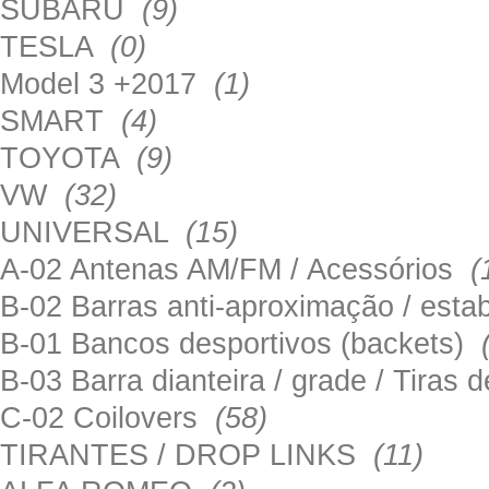
SUBARU
(9)
TESLA
(0)
Model 3 +2017
(1)
SMART
(4)
TOYOTA
(9)
VW
(32)
UNIVERSAL
(15)
A-02 Antenas AM/FM / Acessórios
(
B-02 Barras anti-aproximação / esta
B-01 Bancos desportivos (backets)
B-03 Barra dianteira / grade / Tira
C-02 Coilovers
(58)
TIRANTES / DROP LINKS
(11)