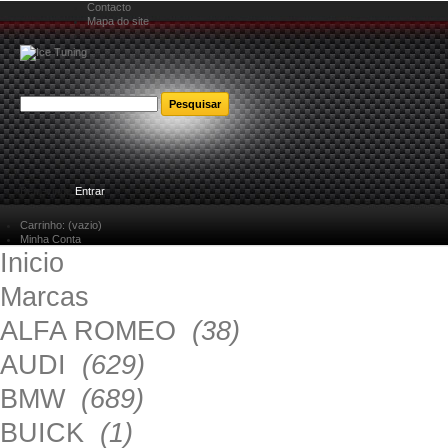
Contacto
Mapa do site
Bem-vindo
Entrar
Carrinho:
(vazio)
Minha Conta
Inicio
Marcas
ALFA ROMEO
(38)
AUDI
(629)
BMW
(689)
BUICK
(1)