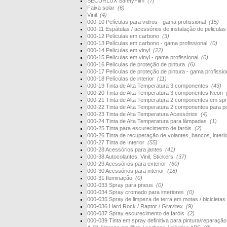
SECURLUX SafetyFilm
(7)
Faixa solar
(6)
Vinil
(4)
000-10 Películas para vidros - gama profissional
(15)
000-11 Espátulas / acessórios de instalação de pelicula
000-12 Películas em carbono
(3)
000-13 Películas em carbono - gama profissional
(0)
000-14 Películas em vinyl
(22)
000-15 Películas em vinyl - gama profissional
(0)
000-16 Películas de proteção de pintura
(6)
000-17 Películas de proteção de pintura - gama profissi
000-18 Películas de interior
(11)
000-19 Tinta de Alta Temperatura 3 componentes
(43)
000-20 Tinta de Alta Temperatura 3 componentes Neon
000-21 Tinta de Alta Temperatura 2 componentes em s
000-22 Tinta de Alta Temperatura 2 componentes para 
000-23 Tinta de Alta Temperatura Acessórios
(4)
000-24 Tinta de Alta Temperatura para lâmpadas
(1)
000-25 Tinta para escurecimento de faróis
(2)
000-26 Tinta de recuperação de volantes, bancos, interi
000-27 Tinta de Interior
(55)
000-28 Acessórios para jantes
(41)
000-38 Autocolantes, Vinil, Stickers
(37)
000-29 Acessórios para exterior
(60)
000-30 Acessórios para interior
(18)
000-31 Iluminação
(0)
000-033 Spray para pneus
(0)
000-034 Spray cromado para interiores
(0)
000-035 Spray de limpeza de terra em motas / bicicletas
000-036 Hard Rock / Raptor / Gravitex
(9)
000-037 Spray escurecimento de faróis
(2)
000-039 Tinta em spray definitiva para pintura/reparaçã