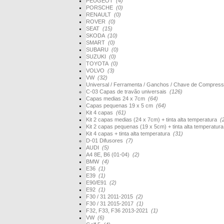
PEUGEOT
(4)
PORSCHE
(0)
RENAULT
(0)
ROVER
(0)
SEAT
(15)
SKODA
(10)
SMART
(0)
SUBARU
(0)
SUZUKI
(0)
TOYOTA
(0)
VOLVO
(3)
VW
(32)
Universal / Ferramenta / Ganchos / Chave de Compres
C-03 Capas de travão universais
(126)
Capas medias 24 x 7cm
(64)
Capas pequenas 19 x 5 cm
(64)
Kit 4 capas
(61)
Kit 2 capas medias (24 x 7cm) + tinta alta temperatura
(
Kit 2 capas pequenas (19 x 5cm) + tinta alta temperatur
Kit 4 capas + tinta alta temperatura
(31)
D-01 Difusores
(7)
AUDI
(5)
A4 8E, B6 (01-04)
(2)
BMW
(4)
E36
(1)
E39
(1)
E90/E91
(2)
E92
(1)
F30 / 31 2011-2015
(2)
F30 / 31 2015-2017
(1)
F32, F33, F36 2013-2021
(1)
VW
(6)