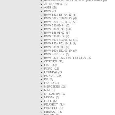
A-01 Ailerons em fibra / carbono / plástico ABS
(0)
ALFA ROMEO
(2)
AUDI
(26)
BMW
(2)
BMW E81 / E87 04-11
(6)
BMW E82 / E88 07-13
(6)
BMW F20 / F21 11-19
(7)
BMW E30 82-94
(7)
BMW E36 90-99
(14)
BMW E46 98-07
(8)
BMW E90 05-12
(7)
BMW E92 / E93 06-13
(10)
BMW F30 / F31 11-19
(9)
BMW E39 95-03
(4)
BMW E60 / E61 03-10
(8)
BMW F10 10-17
(5)
BMW F32 / F33 / F36 / F83 13-20
(8)
CITROEN
(11)
FIAT
(14)
FORD
(12)
HYUNDAI
(2)
HONDA
(23)
KIA
(2)
LANCIA
(2)
MERCEDES
(16)
MINI
(3)
MITSUBISHI
(4)
NISSAN
(5)
OPEL
(6)
PEUGEOT
(12)
PORSCHE
(5)
RENAULT
(8)