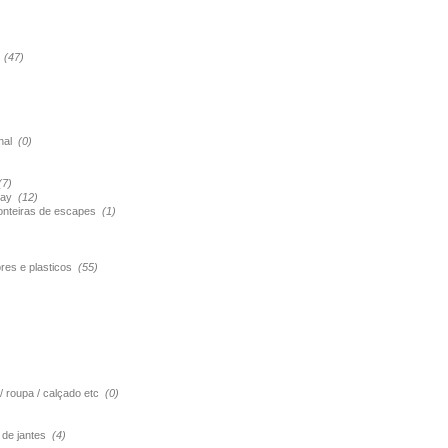
s
(47)
onal
(0)
(7)
pray
(12)
ponteiras de escapes
(1)
ores e plasticos
(55)
 / roupa / calçado etc
(0)
o de jantes
(4)