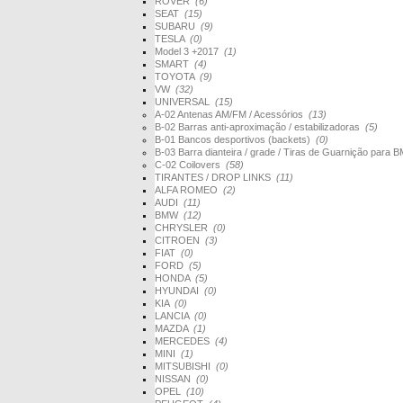
ROVER
(6)
SEAT
(15)
SUBARU
(9)
TESLA
(0)
Model 3 +2017
(1)
SMART
(4)
TOYOTA
(9)
VW
(32)
UNIVERSAL
(15)
A-02 Antenas AM/FM / Acessórios
(13)
B-02 Barras anti-aproximação / estabilizadoras
(5)
B-01 Bancos desportivos (backets)
(0)
B-03 Barra dianteira / grade / Tiras de Guarnição par
C-02 Coilovers
(58)
TIRANTES / DROP LINKS
(11)
ALFA ROMEO
(2)
AUDI
(11)
BMW
(12)
CHRYSLER
(0)
CITROEN
(3)
FIAT
(0)
FORD
(5)
HONDA
(5)
HYUNDAI
(0)
KIA
(0)
LANCIA
(0)
MAZDA
(1)
MERCEDES
(4)
MINI
(1)
MITSUBISHI
(0)
NISSAN
(0)
OPEL
(10)