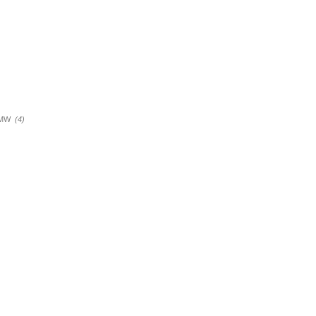
a BMW
(4)