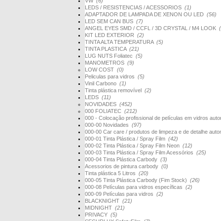
VW
(6)
LEDS / RESISTENCIAS / ACESSORIOS
(1)
ADAPTADOR DE LAMPADA DE XENON OU LED
(56)
LED SEM CAN BUS
(7)
ANGEL EYES SMD / CCFL / 3D CRYSTAL / M4 LOOK
KIT LED EXTERIOR
(2)
TINTA ALTA TEMPERATURA
(5)
TINTA PLASTICA
(21)
LUG NUTS Foliatec
(5)
MANOMETROS
(9)
LOW COST
(0)
Peliculas para vidros
(5)
Vinil Carbono
(1)
Tinta plástica removível
(2)
LEDS
(11)
NOVIDADES
(452)
000 FOLIATEC
(212)
000 - Colocação profissional de películas em vidros au
000-00 Novidades
(97)
000-00 Car care / produtos de limpeza e de detalhe au
000-01 Tinta Plástica / Spray Film
(42)
000-02 Tinta Plástica / Spray Film Neon
(12)
000-03 Tinta Plástica / Spray Film Acessórios
(25)
000-04 Tinta Plástica Carbody
(3)
Acessorios de pintura carbody
(0)
Tinta plástica 5 Litros
(20)
000-05 Tinta Plástica Carbody (Fim Stock)
(26)
000-08 Películas para vidros específicas
(2)
000-09 Películas para vidros
(2)
BLACKNIGHT
(21)
MIDNIGHT
(21)
PRIVACY
(5)