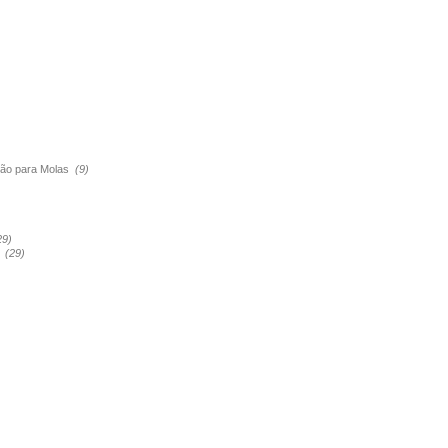
são para Molas
(9)
29)
a
(29)